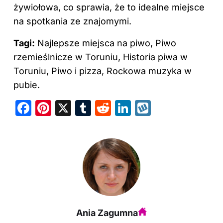
żywiołowa, co sprawia, że to idealne miejsce
na spotkania ze znajomymi.
Tagi:
Najlepsze miejsca na piwo, Piwo
rzemieślnicze w Toruniu, Historia piwa w
Toruniu, Piwo i pizza, Rockowa muzyka w
pubie.
F
Pi
X
T
R
Li
W
a
nt
u
e
n
y
c
er
m
d
k
k
e
e
bl
di
e
o
b
st
r
t
dI
p
o
n
o
Ania Zagumna
k