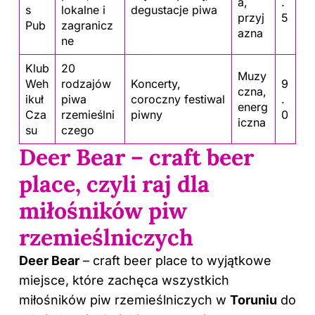
a,
.
s
lokalne i
degustacje piwa
przyj
5
Pub
zagranicz
azna
ne
Klub
20
Muzy
Weh
rodzajów
Koncerty,
9
czna,
ikuł
piwa
coroczny festiwal
.
energ
Cza
rzemieślni
piwny
0
iczna
su
czego
Deer Bear – craft beer
place, czyli raj dla
miłośników piw
rzemieślniczych
Deer Bear
– craft beer place to wyjątkowe
miejsce, które zachęca wszystkich
miłośników piw rzemieślniczych w
Toruniu
do