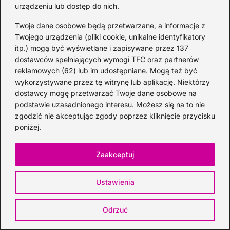
urządzeniu lub dostęp do nich.
Whisky
Twoje dane osobowe będą przetwarzane, a informacje z
Twojego urządzenia (pliki cookie, unikalne identyfikatory
itp.) mogą być wyświetlane i zapisywane przez 137
dostawców spełniających wymogi TFC oraz partnerów
reklamowych (62) lub im udostępniane. Mogą też być
wykorzystywane przez tę witrynę lub aplikację. Niektórzy
dostawcy mogę przetwarzać Twoje dane osobowe na
podstawie uzasadnionego interesu. Możesz się na to nie
zgodzić nie akceptując zgody poprzez kliknięcie przycisku
poniżej.
Zaakceptuj
Jack Daniel’s klasyczna whisky — idealny
Ustawienia
prezent dla mężczyzny
2026-07-30
Odrzuć