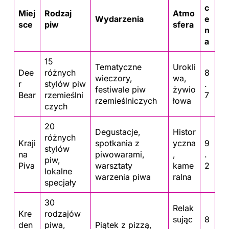
c
Miej
Rodzaj
Atmo
Wydarzenia
e
sce
piw
sfera
n
a
15
Tematyczne
Urokli
Dee
różnych
8
wieczory,
wa,
r
stylów piw
.
festiwale piw
żywio
Bear
rzemieślni
7
rzemieślniczych
łowa
czych
20
Degustacje,
Histor
różnych
Kraji
spotkania z
yczna
9
stylów
na
piwowarami,
,
.
piw,
Piva
warsztaty
kame
2
lokalne
warzenia piwa
ralna
specjały
30
Relak
Kre
rodzajów
sując
8
den
piwa,
Piątek z pizzą,