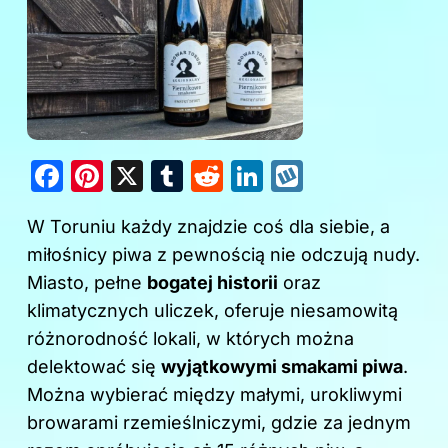
F
Pi
X
T
R
Li
W
a
nt
u
e
n
y
W Toruniu każdy znajdzie coś dla siebie, a
c
er
m
d
k
k
miłośnicy piwa z pewnością nie odczują nudy.
e
e
bl
di
e
o
Miasto, pełne
bogatej historii
oraz
b
st
r
t
dI
p
klimatycznych uliczek, oferuje niesamowitą
o
n
różnorodność lokali, w których można
o
delektować się
wyjątkowymi smakami piwa
.
k
Można wybierać między małymi, urokliwymi
browarami rzemieślniczymi, gdzie za jednym