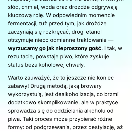
o
słód, chmiel, woda oraz drożdże odgrywają
k
kluczową rolę. W odpowiednim momencie
fermentacji, tuż przed tym, jak drożdże
zaczynają się rozkręcać, drogi etanol
otrzymuje nieco odmienne traktowanie —
wyrzucamy go jak nieproszony gość
. I tak, w
rezultacie, powstaje piwo, które zyskuje
status bezalkoholowej chwały.
Warto zauważyć, że to jeszcze nie koniec
zabawy! Drugą metodą, jaką browary
wykorzystują, jest dealkoholizacja, co brzmi
dodatkowo skomplikowanie, ale w praktyce
sprowadza się do oddzielania alkoholu od
piwa. Taki proces może przybierać różne
formy: od podgrzewania, przez destylację, aż