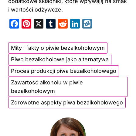
dodatkowe składniki, które wpływają na smak
i wartości odżywcze.
F
Pi
X
T
R
Li
W
a
nt
u
e
n
y
c
er
m
d
k
k
Mity i fakty o piwie bezalkoholowym
e
e
bl
di
e
o
Piwo bezalkoholowe jako alternatywa
b
st
r
t
dI
p
o
n
Proces produkcji piwa bezalkoholowego
o
Zawartość alkoholu w piwie
k
bezalkoholowym
Zdrowotne aspekty piwa bezalkoholowego