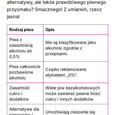
alternatywy, ale także prawdziwego piwnego
przysmaku? Smacznego! Z umiarem, rzecz
jasna!
Rodzaj piwa
Opis
Piwa z
Nie są klasyfikowane jako
zawartością
alkohole zgodnie z
alkoholu do
przepisami.
0,5%
Piwa całkowicie
Często reklamowane
pozbawione
etykietami „0%”.
alkoholu
Zawartość
Wiele piw bezalkoholowych
cukru i
może zawierać pewne ilości
dodatków
cukru i innych dodatków.
Alternatywa dla
Umożliwiają cieszenie się
kierowców i