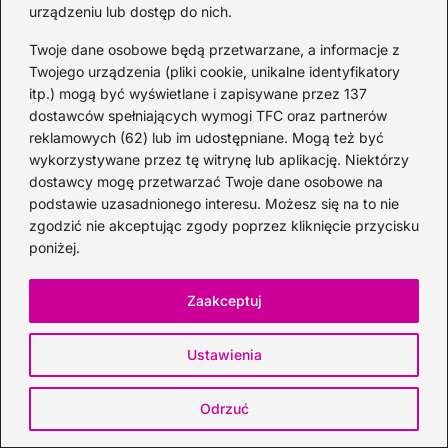
urządzeniu lub dostęp do nich.
Jack Daniel’s klasyczna whisky — idealny
Twoje dane osobowe będą przetwarzane, a informacje z
prezent dla mężczyzny
Twojego urządzenia (pliki cookie, unikalne identyfikatory
itp.) mogą być wyświetlane i zapisywane przez 137
2026-07-30
dostawców spełniających wymogi TFC oraz partnerów
reklamowych (62) lub im udostępniane. Mogą też być
wykorzystywane przez tę witrynę lub aplikację. Niektórzy
dostawcy mogę przetwarzać Twoje dane osobowe na
podstawie uzasadnionego interesu. Możesz się na to nie
zgodzić nie akceptując zgody poprzez kliknięcie przycisku
poniżej.
Zaakceptuj
Ustawienia
Odkryj Ballantine’s Brasil: najlepsze
Odrzuć
drinki i przepisy