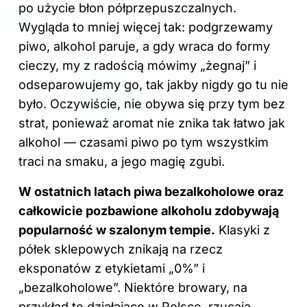
po użycie błon półprzepuszczalnych.
Wygląda to mniej więcej tak: podgrzewamy
piwo, alkohol paruje, a gdy wraca do formy
cieczy, my z radością mówimy „żegnaj” i
odseparowujemy go, tak jakby nigdy go tu nie
było. Oczywiście, nie obywa się przy tym bez
strat, ponieważ aromat nie znika tak łatwo jak
alkohol — czasami piwo po tym wszystkim
traci na smaku, a jego magię zgubi.
W ostatnich latach piwa bezalkoholowe oraz
całkowicie pozbawione alkoholu zdobywają
popularność w szalonym tempie.
Klasyki z
półek sklepowych znikają na rzecz
eksponatów z etykietami „0%” i
„bezalkoholowe”. Niektóre browary, na
przykład te działające w Polsce, rzucają