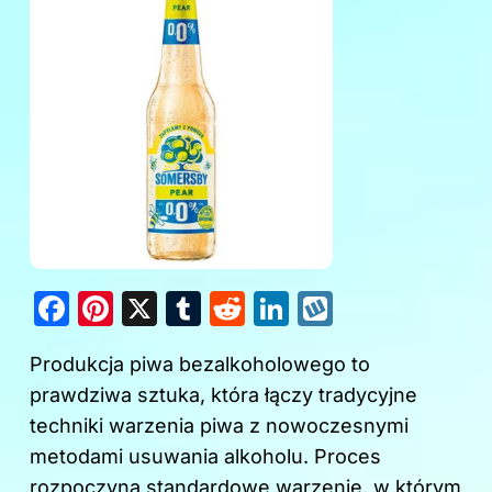
F
Pi
X
T
R
Li
W
a
nt
u
e
n
y
Produkcja piwa bezalkoholowego to
c
er
m
d
k
k
prawdziwa sztuka, która łączy tradycyjne
e
e
bl
di
e
o
techniki warzenia piwa z nowoczesnymi
b
st
r
t
dI
p
metodami usuwania alkoholu. Proces
o
n
rozpoczyna standardowe warzenie, w którym