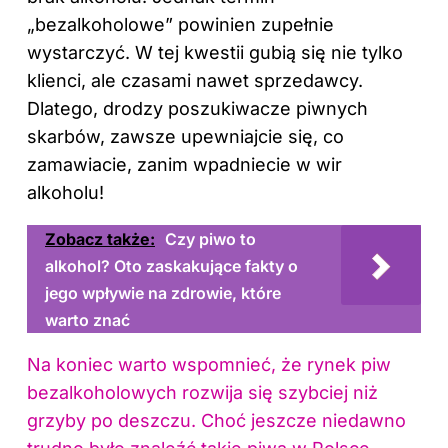
„bezalkoholowe” powinien zupełnie
wystarczyć. W tej kwestii gubią się nie tylko
klienci, ale czasami nawet sprzedawcy.
Dlatego, drodzy poszukiwacze piwnych
skarbów, zawsze upewniajcie się, co
zamawiacie, zanim wpadniecie w wir
alkoholu!
Zobacz także:
Czy piwo to
alkohol? Oto zaskakujące fakty o
jego wpływie na zdrowie, które
warto znać
Na koniec warto wspomnieć, że rynek piw
bezalkoholowych rozwija się szybciej niż
grzyby po deszczu. Choć jeszcze niedawno