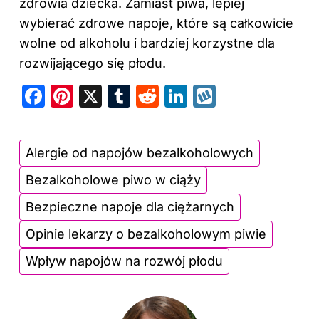
zdrowia dziecka. Zamiast piwa, lepiej
wybierać zdrowe napoje, które są całkowicie
wolne od alkoholu i bardziej korzystne dla
rozwijającego się płodu.
F
Pi
X
T
R
Li
W
a
nt
u
e
n
y
c
er
m
d
k
k
Alergie od napojów bezalkoholowych
e
e
bl
di
e
o
Bezalkoholowe piwo w ciąży
b
st
r
t
dI
p
o
n
Bezpieczne napoje dla ciężarnych
o
Opinie lekarzy o bezalkoholowym piwie
k
Wpływ napojów na rozwój płodu