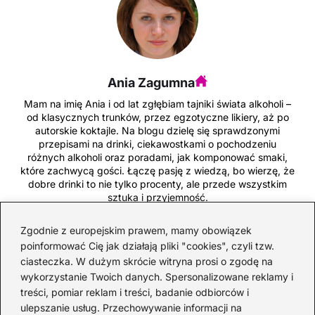
Ania Zagumna
Mam na imię Ania i od lat zgłębiam tajniki świata alkoholi –
od klasycznych trunków, przez egzotyczne likiery, aż po
autorskie koktajle. Na blogu dzielę się sprawdzonymi
przepisami na drinki, ciekawostkami o pochodzeniu
różnych alkoholi oraz poradami, jak komponować smaki,
które zachwycą gości. Łączę pasję z wiedzą, bo wierzę, że
dobre drinki to nie tylko procenty, ale przede wszystkim
sztuka i przyjemność.
Zgodnie z europejskim prawem, mamy obowiązek
←
Sztuka degustacji whisky: odkryj sekrety smaku i
poinformować Cię jak działają pliki "cookies", czyli tzw.
aromatu, które zachwycają
ciasteczka. W dużym skrócie witryna prosi o zgodę na
wykorzystanie Twoich danych. Spersonalizowane reklamy i
→
Odkryj najlepsze przepisy na drinki highball, które
treści, pomiar reklam i treści, badanie odbiorców i
oczarują Twoich gości
ulepszanie usług. Przechowywanie informacji na