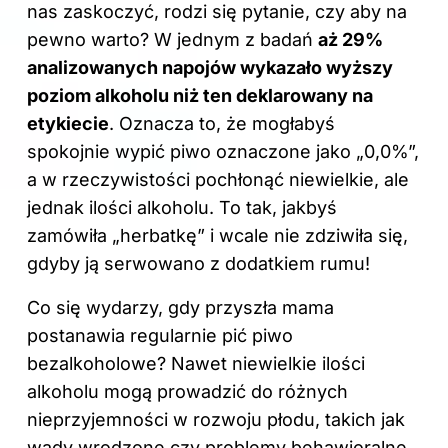
nas zaskoczyć, rodzi się pytanie, czy aby na
pewno warto? W jednym z badań
aż 29%
analizowanych napojów wykazało wyższy
poziom alkoholu niż ten deklarowany na
etykiecie
. Oznacza to, że mogłabyś
spokojnie wypić piwo oznaczone jako „0,0%”,
a w rzeczywistości pochłonąć niewielkie, ale
jednak ilości alkoholu. To tak, jakbyś
zamówiła „herbatkę” i wcale nie zdziwiła się,
gdyby ją serwowano z dodatkiem rumu!
Co się wydarzy, gdy przyszła mama
postanawia regularnie pić piwo
bezalkoholowe? Nawet niewielkie ilości
alkoholu mogą prowadzić do różnych
nieprzyjemności w rozwoju płodu, takich jak
wady wrodzone czy problemy behawioralne.