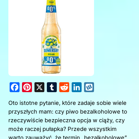
F
Pi
X
T
R
Li
W
a
nt
u
e
n
y
Oto istotne pytanie, które zadaje sobie wiele
c
er
m
d
k
k
przyszłych mam: czy piwo bezalkoholowe to
e
e
bl
di
e
o
rzeczywiście bezpieczna opcja w ciąży, czy
b
st
r
t
dI
p
może raczej pułapka? Przede wszystkim
o
n
warto zauważyć, że termin „bezalkoholowe”