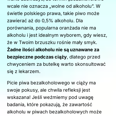
o
wcale nie oznacza „wolne od alkoholu”. W
k
świetle polskiego prawa, takie piwo może
zawierać aż do 0,5% alkoholu. Dla
porównania, popularna oranżada nie ma
alkoholu i jest idealnym wyborem, gdy wiesz,
że w Twoim brzuszku rośnie mały smyk.
Żadne ilości alkoholu nie są uznawane za
bezpieczne podczas ciąży
, dlatego przed
chwyceniem za butelkę warto skonsultować
się z lekarzem.
Picie piwa bezalkoholowego w ciąży ma
swoje pokusy, ale chwila refleksji jest
wskazana! Jeśli weźmiemy pod uwagę
badania, które pokazują, że zawartość
alkoholu w piwach bezalkoholowych może