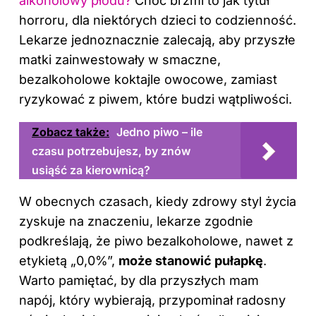
alkoholowy płodu?
Choć brzmi to jak tytuł
horroru, dla niektórych dzieci to codzienność.
Lekarze jednoznacznie zalecają, aby przyszłe
matki zainwestowały w smaczne,
bezalkoholowe koktajle owocowe, zamiast
ryzykować z piwem, które budzi wątpliwości.
Zobacz także:
Jedno piwo – ile
czasu potrzebujesz, by znów
usiąść za kierownicą?
W obecnych czasach, kiedy zdrowy styl życia
zyskuje na znaczeniu, lekarze zgodnie
podkreślają, że piwo bezalkoholowe, nawet z
etykietą „0,0%”,
może stanowić pułapkę
.
Warto pamiętać, by dla przyszłych mam
napój, który wybierają, przypominał radosny