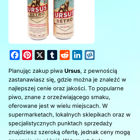
F
Pi
X
T
R
Li
W
a
nt
u
e
n
y
Planując zakup piwa
Ursus
, z pewnością
c
er
m
d
k
k
zastanawiasz się, gdzie można je znaleźć w
e
e
bl
di
e
o
najlepszej cenie oraz jakości. To popularne
b
st
r
t
dI
p
piwo, znane z orzeźwiającego smaku,
o
n
oferowane jest w wielu miejscach. W
o
supermarketach, lokalnych sklepikach oraz w
k
specjalistycznych punktach sprzedaży
znajdziesz szeroką ofertę, jednak ceny mogą