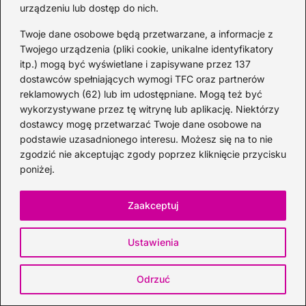
2026-06-26
urządzeniu lub dostęp do nich.
Twoje dane osobowe będą przetwarzane, a informacje z
Kategorie
Twojego urządzenia (pliki cookie, unikalne identyfikatory
itp.) mogą być wyświetlane i zapisywane przez 137
dostawców spełniających wymogi TFC oraz partnerów
Koktajle
(128)
reklamowych (62) lub im udostępniane. Mogą też być
Likier
(10)
wykorzystywane przez tę witrynę lub aplikację. Niektórzy
Piwo
(28)
dostawcy mogę przetwarzać Twoje dane osobowe na
podstawie uzasadnionego interesu. Możesz się na to nie
Porady
(67)
zgodzić nie akceptując zgody poprzez kliknięcie przycisku
Przekąski
(36)
poniżej.
Rum
(3)
Szampan
(4)
Zaakceptuj
Whisky
(23)
Wino
(12)
Ustawienia
Wódka
(113)
Zioła
(40)
Odrzuć