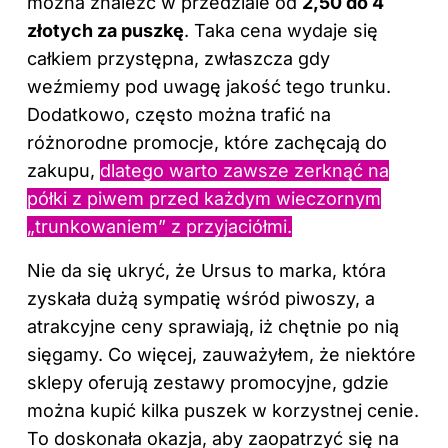
można znaleźć w przedziale od
2,50 do 4
złotych za puszkę
. Taka cena wydaje się
całkiem przystępna, zwłaszcza gdy
weźmiemy pod uwagę jakość tego trunku.
Dodatkowo, często można trafić na
różnorodne promocje, które zachęcają do
zakupu,
dlatego warto zawsze zerknąć na
półki z piwem przed każdym wieczornym
„trunkowaniem” z przyjaciółmi.
Nie da się ukryć, że Ursus to marka, która
zyskała dużą sympatię wśród piwoszy, a
atrakcyjne ceny sprawiają, iż chętnie po nią
sięgamy. Co więcej, zauważyłem, że niektóre
sklepy oferują zestawy promocyjne, gdzie
można kupić kilka puszek w korzystnej cenie.
To doskonała okazja, aby zaopatrzyć się na