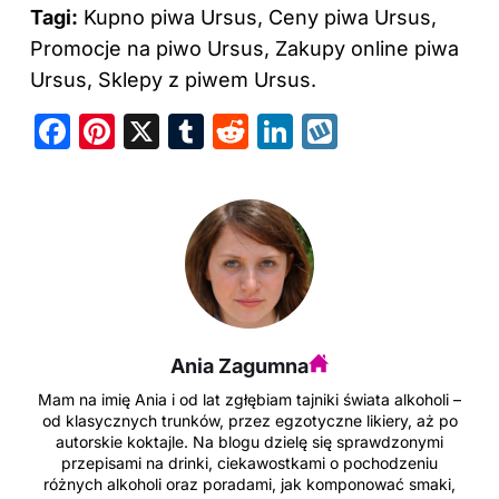
Tagi:
Kupno piwa Ursus, Ceny piwa Ursus,
Promocje na piwo Ursus, Zakupy online piwa
Ursus, Sklepy z piwem Ursus.
F
Pi
X
T
R
Li
W
a
nt
u
e
n
y
c
er
m
d
k
k
e
e
bl
di
e
o
b
st
r
t
dI
p
o
n
o
Ania Zagumna
k
Mam na imię Ania i od lat zgłębiam tajniki świata alkoholi –
od klasycznych trunków, przez egzotyczne likiery, aż po
autorskie koktajle. Na blogu dzielę się sprawdzonymi
przepisami na drinki, ciekawostkami o pochodzeniu
różnych alkoholi oraz poradami, jak komponować smaki,