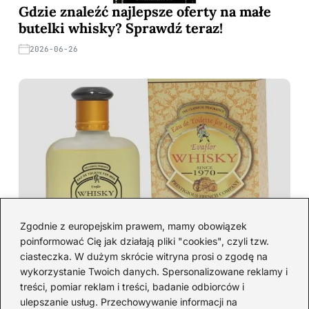
Gdzie znaleźć najlepsze oferty na małe
butelki whisky? Sprawdź teraz!
2026-06-26
Zgodnie z europejskim prawem, mamy obowiązek
poinformować Cię jak działają pliki "cookies", czyli tzw.
Gdzie kupić whisky 100ml? Oto
ciasteczka. W dużym skrócie witryna prosi o zgodę na
wykorzystanie Twoich danych. Spersonalizowane reklamy i
najkorzystniejsze oferty i sklepy, które
treści, pomiar reklam i treści, badanie odbiorców i
musisz poznać!
ulepszanie usług. Przechowywanie informacji na