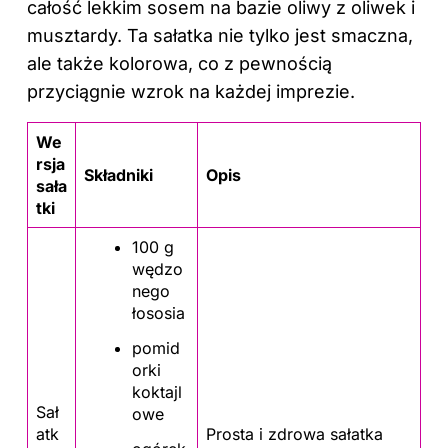
całość lekkim sosem na bazie oliwy z oliwek i
musztardy. Ta sałatka nie tylko jest smaczna,
ale także kolorowa, co z pewnością
przyciągnie wzrok na każdej imprezie.
We
rsja
Składniki
Opis
sała
tki
100 g
wędzo
nego
łososia
pomid
orki
koktajl
Sał
owe
atk
Prosta i zdrowa sałatka