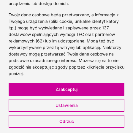
urządzeniu lub dostęp do nich.
syropu, a następnie doprawić solą i pieprzem.
Dzięki temu sosowi, sałatka z tortellini
Twoje dane osobowe będą przetwarzane, a informacje z
Twojego urządzenia (pliki cookie, unikalne identyfikatory
zyskuje przyjemną słodycz, a jednocześnie
itp.) mogą być wyświetlane i zapisywane przez 137
utrzymuje świeżość dzięki octowi. Połączenie
dostawców spełniających wymogi TFC oraz partnerów
tych składników stworzy
niepowtarzalny
reklamowych (62) lub im udostępniane. Mogą też być
smak
, który zaskoczy zarówno domowników,
wykorzystywane przez tę witrynę lub aplikację. Niektórzy
dostawcy mogę przetwarzać Twoje dane osobowe na
jak i zaproszonych gości. Po przygotowaniu
podstawie uzasadnionego interesu. Możesz się na to nie
sałatki warto sięgnąć po świeże zioła do
zgodzić nie akceptując zgody poprzez kliknięcie przycisku
dekoracji – rukolę czy bazylię – co nie tylko
poniżej.
doda jej charakteru, ale także zachwyci
kolorami.
Zaakceptuj
Warto pamiętać, że kluczem do idealnej
Ustawienia
sałatki z tortellini jest również odpowiedni
balans składników. Użyj różnorodnych
Odrzuć
warzyw: kolorowej papryki, pomidorków