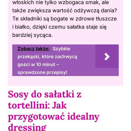
włoskich nie tylko wzbogaca smak, ale
także zwiększa wartość odżywczą dania?
Te składniki są bogate w zdrowe tłuszcze
i białko, dzięki czemu sałatka staje się
bardziej sycąca.
Zobacz także:
Szybkie
przekąski, które zachwycą
gości w 10 minut –
sprawdzone przepisy!
Sosy do sałatki z
tortellini: Jak
przygotować idealny
dressing