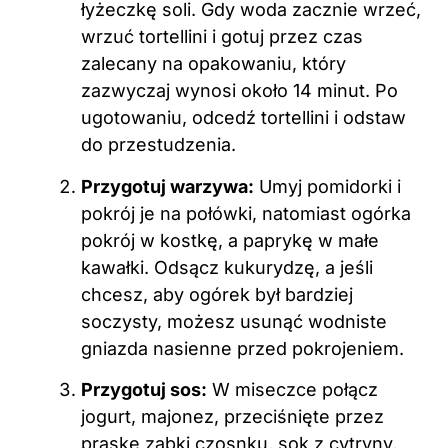
łyżeczkę soli. Gdy woda zacznie wrzeć,
wrzuć tortellini i gotuj przez czas
zalecany na opakowaniu, który
zazwyczaj wynosi około 14 minut. Po
ugotowaniu, odcedź tortellini i odstaw
do przestudzenia.
Przygotuj warzywa:
Umyj pomidorki i
pokrój je na połówki, natomiast ogórka
pokrój w kostkę, a paprykę w małe
kawałki. Odsącz kukurydzę, a jeśli
chcesz, aby ogórek był bardziej
soczysty, możesz usunąć wodniste
gniazda nasienne przed pokrojeniem.
Przygotuj sos:
W miseczce połącz
jogurt, majonez, przeciśnięte przez
praskę ząbki czosnku, sok z cytryny,