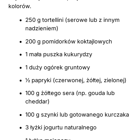
kolorów.
250 g tortellini (serowe lub z innym
nadzieniem)
200 g pomidorków koktajlowych
1 mała puszka kukurydzy
1 duży ogórek gruntowy
½ papryki (czerwonej, żółtej, zielonej)
100 g żółtego sera (np. gouda lub
cheddar)
100 g szynki lub gotowanego kurczaka
3 łyżki jogurtu naturalnego