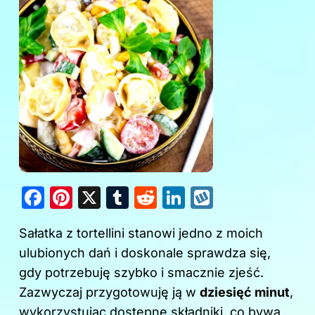
F
Pi
X
T
R
Li
W
a
nt
u
e
n
y
Sałatka z tortellini stanowi jedno z moich
c
er
m
d
k
k
ulubionych dań i doskonale sprawdza się,
e
e
bl
di
e
o
gdy potrzebuję szybko i smacznie zjeść.
b
st
r
t
dI
p
Zazwyczaj przygotowuję ją w
dziesięć minut
,
o
n
wykorzystując dostępne składniki, co bywa