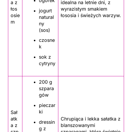
ogórek
a z
idealna na letnie dni, z
łos
wyrazistym smakiem
jogurt
osie
łososia i świeżych warzyw.
natural
m
ny
(sos)
czosne
k
sok z
cytryny
200 g
szpara
gów
pieczar
ki
Sał
atk
Chrupiąca i lekka sałatka z
dressin
a z
blanszowanymi
g z
szp
szparagami, które świetnie