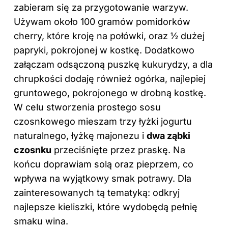
zabieram się za przygotowanie warzyw.
Używam około 100 gramów pomidorków
cherry, które kroję na połówki, oraz ½ dużej
papryki, pokrojonej w kostkę. Dodatkowo
załączam odsączoną puszkę kukurydzy, a dla
chrupkości dodaję również ogórka, najlepiej
gruntowego, pokrojonego w drobną kostkę.
W celu stworzenia prostego sosu
czosnkowego mieszam trzy łyżki jogurtu
naturalnego, łyżkę majonezu i
dwa ząbki
czosnku
przeciśnięte przez praskę. Na
końcu doprawiam solą oraz pieprzem, co
wpływa na wyjątkowy smak potrawy. Dla
zainteresowanych tą tematyką: odkryj
najlepsze kieliszki, które wydobędą pełnię
smaku wina
.