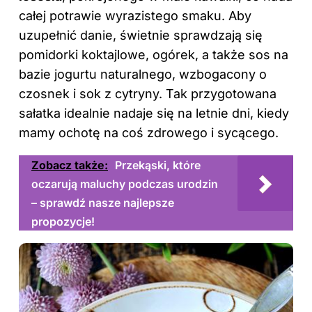
całej potrawie wyrazistego smaku. Aby
uzupełnić danie, świetnie sprawdzają się
pomidorki koktajlowe, ogórek, a także sos na
bazie jogurtu naturalnego, wzbogacony o
czosnek i sok z cytryny. Tak przygotowana
sałatka idealnie nadaje się na letnie dni, kiedy
mamy ochotę na coś zdrowego i sycącego.
Zobacz także:
Przekąski, które
oczarują maluchy podczas urodzin
– sprawdź nasze najlepsze
propozycje!