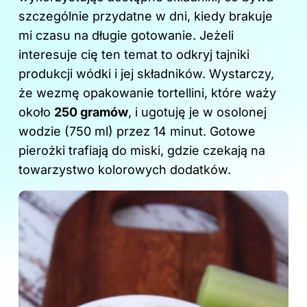
o
szczególnie przydatne w dni, kiedy brakuje
k
mi czasu na długie gotowanie. Jeżeli
interesuje cię ten temat to odkryj
tajniki
produkcji wódki i jej składników
. Wystarczy,
że wezmę opakowanie tortellini, które waży
około
250 gramów
, i ugotuję je w osolonej
wodzie (750 ml) przez 14 minut. Gotowe
pierożki trafiają do miski, gdzie czekają na
towarzystwo kolorowych dodatków.