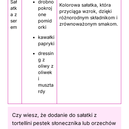
drobno
Sał
Kolorowa sałatka, która
pokroj
atk
przyciąga wzrok, dzięki
one
a z
różnorodnym składnikom i
pomid
ser
zrównoważonym smakom.
orki
em
kawałki
papryki
dressin
g z
oliwy z
oliwek
i
muszta
rdy
Czy wiesz, że dodanie do sałatki z
tortellini pestek słonecznika lub orzechów