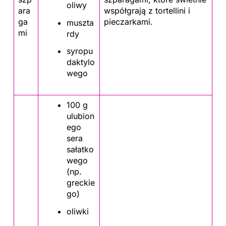
oliwy
ara
współgrają z tortellini i
ga
pieczarkami.
muszta
mi
rdy
syropu
daktylo
wego
100 g
ulubion
ego
sera
sałatko
wego
(np.
greckie
go)
oliwki