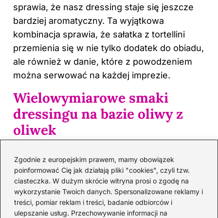
sprawia, że nasz dressing staje się jeszcze
bardziej aromatyczny. Ta wyjątkowa
kombinacja sprawia, że sałatka z tortellini
przemienia się w nie tylko dodatek do obiadu,
ale również w danie, które z powodzeniem
można serwować na każdej imprezie.
Wielowymiarowe smaki
dressingu na bazie oliwy z
oliwek
Jeżeli poszukujesz czegoś bardziej
nietypowego, zdecydowanie polecam
Zgodnie z europejskim prawem, mamy obowiązek
poinformować Cię jak działają pliki "cookies", czyli tzw.
przygotowanie dressingu na bazie oliwy z
ciasteczka. W dużym skrócie witryna prosi o zgodę na
oliwek, octu balsamicznego i syropu
wykorzystanie Twoich danych. Spersonalizowane reklamy i
klonowego. Wystarczy zmieszać cztery łyżki
treści, pomiar reklam i treści, badanie odbiorców i
oliwy, dwie łyżki octu oraz jedną łyżkę
ulepszanie usług. Przechowywanie informacji na