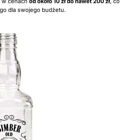
i w cenach
od około 10 zł do nawet 200 zł
, co
ego dla swojego budżetu.