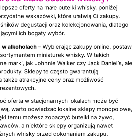
jlepsze oferty na małe butelki whisky, poniżej
rzydatne wskazówki, które ułatwią Ci zakupy.
łośników degustacji oraz kolekcjonowania, dlatego
jącymi ich bogaty wybór.
ę w alkoholach
– Wybierając zakupy online, postaw
asortymentem miniaturek whisky. W takich
ne marki, jak Johnnie Walker czy Jack Daniel’s, ale
produkty. Sklepy te często gwarantują
a także atrakcyjne ceny oraz możliwość
rezentowych.
oć oferta w stacjonarnych lokalach może być
ową, warto odwiedzać lokalne sklepy monopolowe,
ęki temu możesz zobaczyć butelki na żywo,
awców, a niektóre sklepy organizują nawet
óżnych whisky przed dokonaniem zakupu.