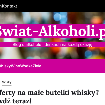
n
Kontakt
Świat-Alkoholi.p
Blog o alkoholu i drinkach na każdą okazję
hisky
Wino
Wódka
Zioła
Whisky
ferty na małe butelki whisky?
dź teraz!