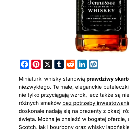
F
Pi
X
T
R
Li
W
a
nt
u
e
n
y
Miniaturki whisky stanowią
prawdziwy skarb
c
er
m
d
k
k
niezwykłego. Te małe, eleganckie buteleczki
e
e
bl
di
e
o
nie tylko przyciągają wzrok, lecz także są 
b
st
r
t
dI
p
różnych smaków
bez potrzeby inwestowani
o
n
doskonale nadają się na prezenty z okazji r
o
święta. Można je znaleźć w bogatej ofercie,
k
Scotch, jak i bourbony oraz whisky japońskie