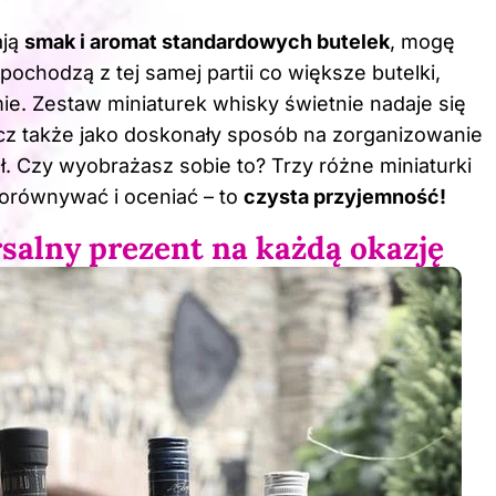
ają
smak i aromat standardowych butelek
, mogę
pochodzą z tej samej partii co większe butelki,
e. Zestaw miniaturek whisky świetnie nadaje się
 lecz także jako doskonały sposób na zorganizowanie
. Czy wyobrażasz sobie to? Trzy różne miniaturki
porównywać i oceniać – to
czysta przyjemność!
salny prezent na każdą okazję