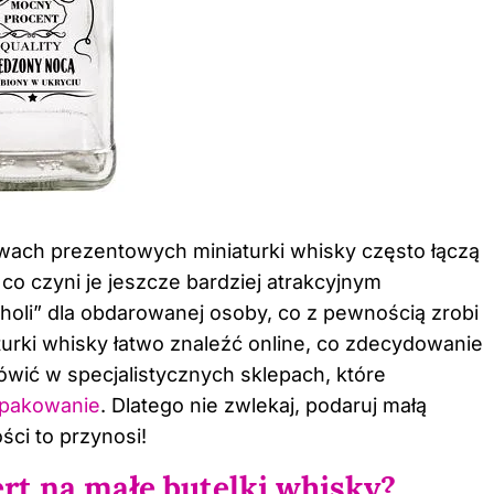
wach prezentowych miniaturki whisky często łączą
, co czyni je jeszcze bardziej atrakcyjnym
holi” dla obdarowanej osoby, co z pewnością zrobi
turki whisky łatwo znaleźć online, co zdecydowanie
ówić w specjalistycznych sklepach, które
 pakowanie
. Dlatego nie zwlekaj, podaruj małą
ści to przynosi!
ert na małe butelki whisky?