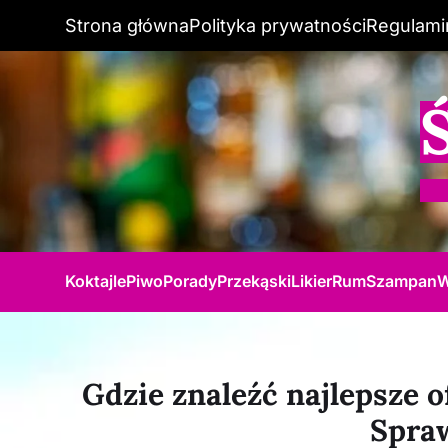
Strona główna
Polityka prywatności
Regulami
Koktajle
Piwo
Porady
Przekąski
Likier
Rum
Szampan
W
Gdzie znaleźć najlepsze o
Spraw