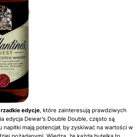
a
rzadkie edycje
, które zainteresują prawdziwych
tnia edycja Dewar’s Double Double, często są
napitki mają potencjał, by zyskiwać na wartości w
dziej pożądanymi. Wiedza, że każda butelka to