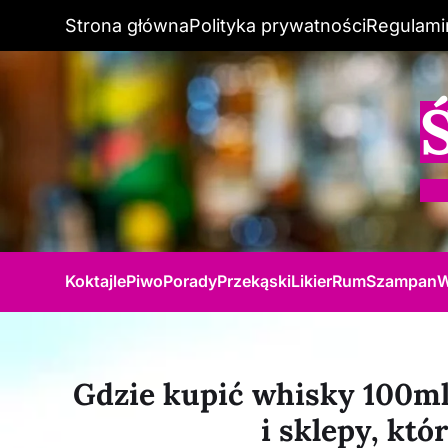
Strona główna
Polityka prywatności
Regulami
Koktajle
Piwo
Porady
Przekąski
Likier
Rum
Szampan
W
Gdzie kupić whisky 100ml?
i sklepy, któ