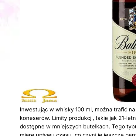
Inwestując w whisky 100 ml, można trafić n
koneserów. Limity produkcji, takie jak 21-le
dostępne w mniejszych butelkach. Tego typu 
miarę upływu czasu, co czyni je jeszcze bar