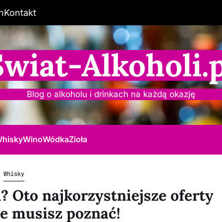
n
Kontakt
Świat-Alkoholi.p
Blog o alkoholu i drinkach na każdą okazję
hisky
Wino
Wódka
Zioła
Whisky
 Oto najkorzystniejsze oferty
re musisz poznać!