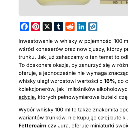
F
Pi
X
T
R
Li
W
a
nt
u
e
n
y
Inwestowanie w whisky w pojemności 100 ml 
c
er
m
d
k
k
wśród koneserów oraz nowicjuszy, którzy p
e
e
bl
di
e
o
trunku. Jak już zahaczamy o ten temat to od
b
st
r
t
dI
p
To doskonała okazja, by zanurzyć się w róż
o
n
oferuje, a jednocześnie nie wymaga znacząc
o
whisky uległ wzrostowi wartości o
16%
, co 
k
kolekcjonerów, jak i miłośników alkoholow
edycje
, których pełnowymiarowe butelki czę
Wybór whisky 100 ml to także znakomita opc
wariantów trunków, nie kupując całej butelki
Fettercairn
czy Jura, oferuje miniaturki swo