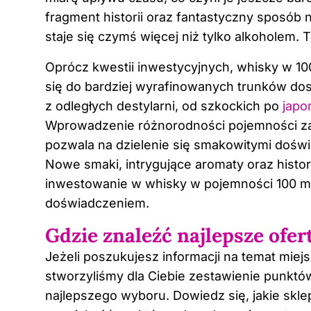
fragment historii oraz fantastyczny sposób 
staje się czymś więcej niż tylko alkoholem. T
Oprócz kwestii inwestycyjnych, whisky w 10
się do bardziej wyrafinowanych trunków d
z odległych destylarni, od szkockich po
japo
Wprowadzenie różnorodności pojemności za
pozwala na dzielenie się smakowitymi doświ
Nowe smaki, intrygujące aromaty oraz histori
inwestowanie w whisky w pojemności 100 ml
doświadczeniem.
Gdzie znaleźć najlepsze ofe
Jeżeli poszukujesz informacji na temat mie
stworzyliśmy dla Ciebie zestawienie punktó
najlepszego wyboru. Dowiedz się, jakie skle