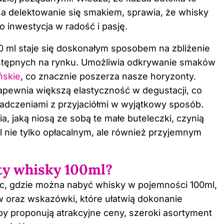
na delektowanie się smakiem, sprawia, że whisky
o inwestycja w radość i pasję.
0 ml staje się doskonałym sposobem na zbliżenie
ostępnych na rynku. Umożliwia odkrywanie smaków
ńskie
, co znacznie poszerza nasze horyzonty.
pewnia większą elastyczność w degustacji, co
adczeniami z przyjaciółmi w wyjątkowy sposób.
a, jaką niosą ze sobą te małe buteleczki, czynią
 nie tylko opłacalnym, ale również przyjemnym
rty whisky 100ml?
jsc, gdzie można nabyć whisky w pojemności 100ml,
w oraz wskazówki, które ułatwią dokonanie
py proponują atrakcyjne ceny, szeroki asortyment