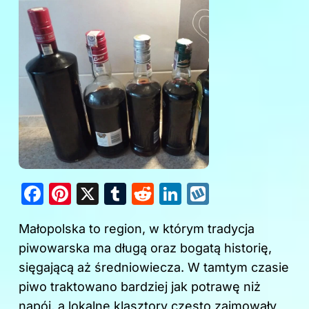
F
Pi
X
T
R
Li
W
a
nt
u
e
n
y
Małopolska to region, w którym tradycja
c
er
m
d
k
k
piwowarska ma długą oraz bogatą historię,
e
e
bl
di
e
o
sięgającą aż średniowiecza. W tamtym czasie
b
st
r
t
dI
p
piwo traktowano bardziej jak potrawę niż
o
n
napój, a lokalne klasztory często zajmowały