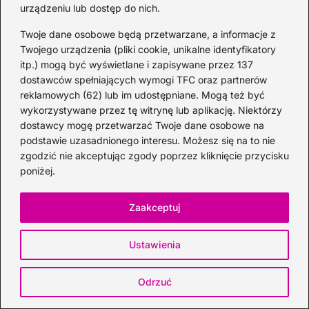
urządzeniu lub dostęp do nich.
Twoje dane osobowe będą przetwarzane, a informacje z
Twojego urządzenia (pliki cookie, unikalne identyfikatory
itp.) mogą być wyświetlane i zapisywane przez 137
dostawców spełniających wymogi TFC oraz partnerów
Odkryj Ballantine’s Brasil: najlepsze
reklamowych (62) lub im udostępniane. Mogą też być
drinki i przepisy
wykorzystywane przez tę witrynę lub aplikację. Niektórzy
dostawcy mogę przetwarzać Twoje dane osobowe na
2026-07-25
podstawie uzasadnionego interesu. Możesz się na to nie
zgodzić nie akceptując zgody poprzez kliknięcie przycisku
poniżej.
Zaakceptuj
Ustawienia
Odrzuć