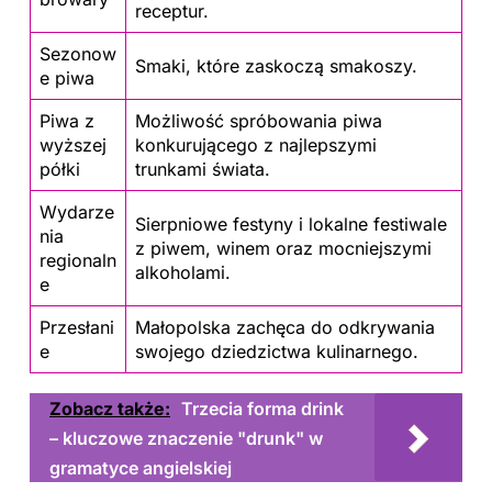
receptur.
Sezonow
Smaki, które zaskoczą smakoszy.
e piwa
Piwa z
Możliwość spróbowania piwa
wyższej
konkurującego z najlepszymi
półki
trunkami świata.
Wydarze
Sierpniowe festyny i lokalne festiwale
nia
z piwem, winem oraz mocniejszymi
regionaln
alkoholami.
e
Przesłani
Małopolska zachęca do odkrywania
e
swojego dziedzictwa kulinarnego.
Zobacz także:
Trzecia forma drink
– kluczowe znaczenie "drunk" w
gramatyce angielskiej