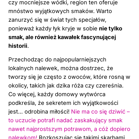
czy mocniejsze wódki, region ten oferuje
mnóstwo wyjątkowych
smaków
. Warto
zanurzyć się w świat tych specjałów,
ponieważ każdy łyk kryje w sobie
nie tylko
smak, ale również kawałek fascynującej
historii
.
Przechodząc do najpopularniejszych
lokalnych nalewek, można dostrzec, że
tworzy się je często z owoców, które rosną w
okolicy, takich jak dzika róża czy czereśnia.
Co więcej, każdy domowy wytwórca
podkreśla, że sekretem ich wyjątkowości
jest… odrobina miłości!
Nie ma co się dziwić –
to uczucie potrafi nadać zaskakujący smak
nawet najprostszym potrawom, a cóż dopiero
nalewkom!
Rozkoszując się takimi skarbami,