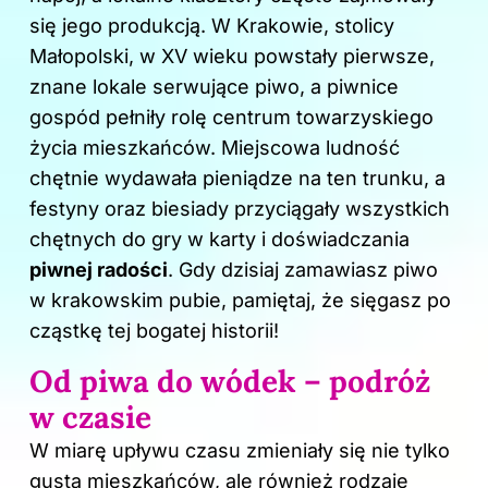
o
się jego produkcją. W Krakowie, stolicy
k
Małopolski, w XV wieku powstały pierwsze,
znane lokale serwujące piwo, a piwnice
gospód pełniły rolę centrum towarzyskiego
życia mieszkańców. Miejscowa ludność
chętnie wydawała pieniądze na ten trunku, a
festyny oraz biesiady przyciągały wszystkich
chętnych do gry w karty i doświadczania
piwnej radości
. Gdy dzisiaj zamawiasz piwo
w krakowskim pubie, pamiętaj, że sięgasz po
cząstkę tej bogatej historii!
Od piwa do wódek – podróż
w czasie
W miarę upływu czasu zmieniały się nie tylko
gusta mieszkańców, ale również rodzaje