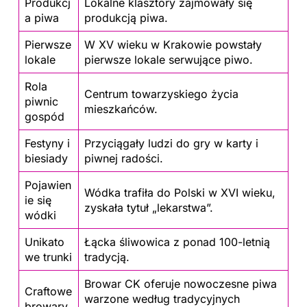
Produkcj
Lokalne klasztory zajmowały się
a piwa
produkcją piwa.
Pierwsze
W XV wieku w Krakowie powstały
lokale
pierwsze lokale serwujące
piwo
.
Rola
Centrum towarzyskiego życia
piwnic
mieszkańców.
gospód
Festyny i
Przyciągały ludzi do gry w karty i
biesiady
piwnej radości.
Pojawien
Wódka trafiła do Polski w XVI wieku,
ie się
zyskała tytuł „lekarstwa”.
wódki
Unikato
Łącka śliwowica z ponad 100-letnią
we trunki
tradycją.
Browar CK oferuje nowoczesne piwa
Craftowe
warzone według tradycyjnych
browary