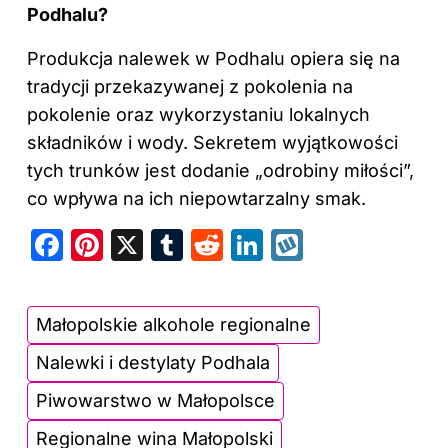
Podhalu?
Produkcja nalewek w Podhalu opiera się na
tradycji przekazywanej z pokolenia na
pokolenie oraz wykorzystaniu lokalnych
składników i wody. Sekretem wyjątkowości
tych trunków jest dodanie „odrobiny miłości”,
co wpływa na ich niepowtarzalny smak.
F
Pi
X
T
R
Li
W
a
nt
u
e
n
y
c
er
m
d
k
k
Małopolskie alkohole regionalne
e
e
bl
di
e
o
Nalewki i destylaty Podhala
b
st
r
t
dI
p
o
n
Piwowarstwo w Małopolsce
o
Regionalne wina Małopolski