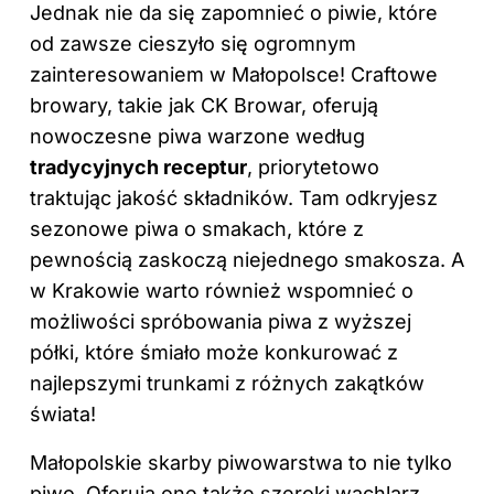
Jednak nie da się zapomnieć o piwie, które
od zawsze cieszyło się ogromnym
zainteresowaniem w Małopolsce! Craftowe
browary, takie jak CK Browar, oferują
nowoczesne piwa warzone według
tradycyjnych receptur
, priorytetowo
traktując jakość składników. Tam odkryjesz
sezonowe
piwa
o smakach, które z
pewnością zaskoczą niejednego smakosza. A
w Krakowie warto również wspomnieć o
możliwości spróbowania piwa z wyższej
półki, które śmiało może konkurować z
najlepszymi trunkami z różnych zakątków
świata!
Małopolskie skarby piwowarstwa to nie tylko
piwo. Oferują one także szeroki wachlarz