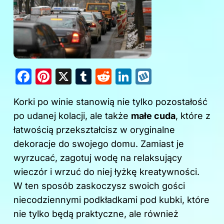
F
Pi
X
T
R
Li
W
a
nt
u
e
n
y
Korki po winie stanowią nie tylko pozostałość
c
er
m
d
k
k
po udanej kolacji, ale także
małe cuda
, które z
e
e
bl
di
e
o
łatwością przekształcisz w oryginalne
b
st
r
t
dI
p
dekoracje do swojego domu. Zamiast je
o
n
wyrzucać, zagotuj wodę na relaksujący
o
wieczór i wrzuć do niej łyżkę kreatywności.
k
W ten sposób zaskoczysz swoich gości
niecodziennymi podkładkami pod kubki, które
nie tylko będą praktyczne, ale również