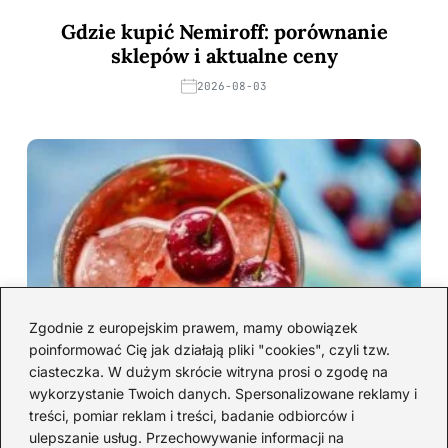
Gdzie kupić Nemiroff: porównanie
sklepów i aktualne ceny
2026-08-03
Zgodnie z europejskim prawem, mamy obowiązek
poinformować Cię jak działają pliki "cookies", czyli tzw.
ciasteczka. W dużym skrócie witryna prosi o zgodę na
wykorzystanie Twoich danych. Spersonalizowane reklamy i
treści, pomiar reklam i treści, badanie odbiorców i
ulepszanie usług. Przechowywanie informacji na
Alkohol na walentynki: 10 pomysłów na