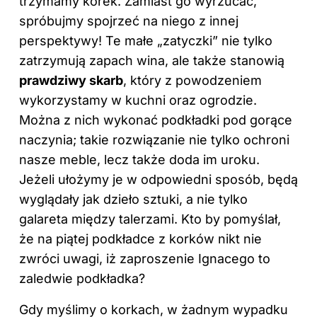
trzymamy korek. Zamiast go wyrzucać,
spróbujmy spojrzeć na niego z innej
perspektywy! Te małe „zatyczki” nie tylko
zatrzymują zapach wina, ale także stanowią
prawdziwy skarb
, który z powodzeniem
wykorzystamy
w kuchni
oraz ogrodzie.
Można z nich wykonać podkładki pod gorące
naczynia; takie rozwiązanie nie tylko ochroni
nasze meble, lecz także doda im uroku.
Jeżeli ułożymy je w odpowiedni sposób, będą
wyglądały jak dzieło sztuki, a nie tylko
galareta między talerzami. Kto by pomyślał,
że na piątej podkładce z korków nikt nie
zwróci uwagi, iż zaproszenie Ignacego to
zaledwie podkładka?
Gdy myślimy o korkach, w żadnym wypadku