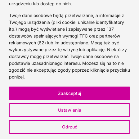
urządzeniu lub dostęp do nich.
prezenty i drinki dla niej i dla niego
Twoje dane osobowe będą przetwarzane, a informacje z
2026-08-01
Twojego urządzenia (pliki cookie, unikalne identyfikatory
itp.) mogą być wyświetlane i zapisywane przez 137
dostawców spełniających wymogi TFC oraz partnerów
reklamowych (62) lub im udostępniane. Mogą też być
wykorzystywane przez tę witrynę lub aplikację. Niektórzy
dostawcy mogę przetwarzać Twoje dane osobowe na
podstawie uzasadnionego interesu. Możesz się na to nie
zgodzić nie akceptując zgody poprzez kliknięcie przycisku
Whisky
poniżej.
Zaakceptuj
Ustawienia
Odrzuć