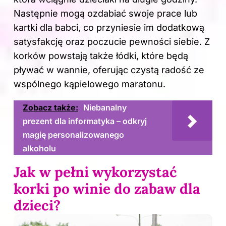
Następnie mogą ozdabiać swoje prace lub
kartki dla babci, co przyniesie im dodatkową
satysfakcję oraz poczucie pewności siebie. Z
korków powstają także łódki, które będą
pływać w wannie, oferując czystą radość ze
wspólnego kąpielowego maratonu.
Zobacz także:
Niebanalny
prezent dla informatyka – odkryj
magię personalizowanego
alkoholu
Jak w pełni wykorzystać
korki po winie do zabaw dla
dzieci?