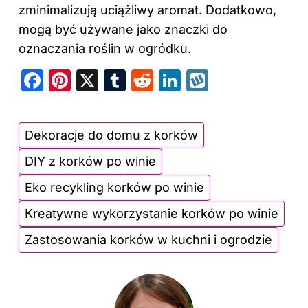
zminimalizują uciążliwy aromat. Dodatkowo,
mogą być używane jako znaczki do
oznaczania roślin w ogródku.
F
Pi
X
T
R
Li
W
a
nt
u
e
n
y
c
er
m
d
k
k
Dekoracje do domu z korków
e
e
bl
di
e
o
DIY z korków po winie
b
st
r
t
dI
p
o
n
Eko recykling korków po winie
o
Kreatywne wykorzystanie korków po winie
k
Zastosowania korków w kuchni i ogrodzie