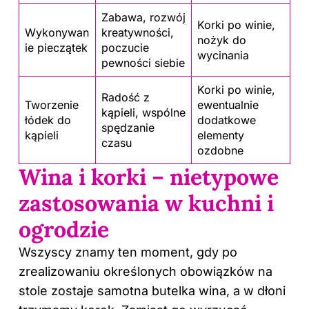
Zabawa, rozwój
Korki po winie,
Wykonywan
kreatywności,
nożyk do
ie pieczątek
poczucie
wycinania
pewności siebie
Korki po winie,
Radość z
Tworzenie
ewentualnie
kąpieli, wspólne
łódek do
dodatkowe
spędzanie
kąpieli
elementy
czasu
ozdobne
Wina i korki – nietypowe
zastosowania w kuchni i
ogrodzie
Wszyscy znamy ten moment, gdy po
zrealizowaniu określonych obowiązków na
stole zostaje samotna butelka wina, a w dłoni