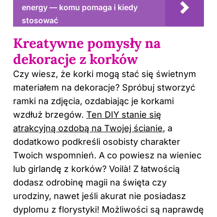
energy — komu pomaga i kiedy
stosować
Kreatywne pomysły na
dekoracje z korków
Czy wiesz, że korki mogą stać się świetnym
materiałem na dekoracje? Spróbuj stworzyć
ramki na zdjęcia, ozdabiając je korkami
wzdłuż brzegów.
Ten DIY stanie się
atrakcyjną ozdobą na Twojej ścianie
, a
dodatkowo podkreśli osobisty charakter
Twoich wspomnień. A co powiesz na wieniec
lub girlandę z korków? Voilà! Z łatwością
dodasz odrobinę magii na święta czy
urodziny, nawet jeśli akurat nie posiadasz
dyplomu z florystyki! Możliwości są naprawdę