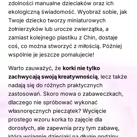
zdolności manualne dzieciaków oraz ich
ekologiczną świadomość. Wyobraź sobie, jak
Twoje dziecko tworzy miniaturowych
żołnierzyków lub urocze zwierzątka, a
zamiast kolejnego plastiku z Chin, dostaje
coś, co można stworzyć z miłością. Później
wspólnie je jeszcze pomalujecie!
Warto zauważyć, że
korki nie tylko
zachwycają swoją kreatywnością
, lecz także
nadają się do różnych praktycznych
zastosowań. Skoro mowa o zabaweczkach,
dlaczego nie spróbować wykonać
własnoręcznych pieczątek? Wycięcie
prostego wzoru korka to zajęcie dla
dorosłych, ale zapewnia przy tym zabawę,
która wciągnie dzieciaki na długie godziny.