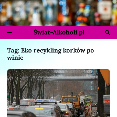
Świat-Alkoholi.pl
Tag:
Eko recykling korków po
winie