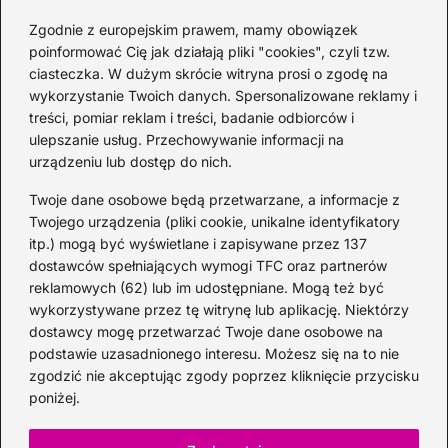
musisz poznać!
Zgodnie z europejskim prawem, mamy obowiązek
2026-06-26
poinformować Cię jak działają pliki "cookies", czyli tzw.
ciasteczka. W dużym skrócie witryna prosi o zgodę na
wykorzystanie Twoich danych. Spersonalizowane reklamy i
Kategorie
treści, pomiar reklam i treści, badanie odbiorców i
ulepszanie usług. Przechowywanie informacji na
urządzeniu lub dostęp do nich.
Koktajle
(128)
Likier
(10)
Twoje dane osobowe będą przetwarzane, a informacje z
Piwo
(28)
Twojego urządzenia (pliki cookie, unikalne identyfikatory
itp.) mogą być wyświetlane i zapisywane przez 137
Porady
(66)
dostawców spełniających wymogi TFC oraz partnerów
Przekąski
(36)
reklamowych (62) lub im udostępniane. Mogą też być
Rum
(3)
wykorzystywane przez tę witrynę lub aplikację. Niektórzy
Szampan
(4)
dostawcy mogę przetwarzać Twoje dane osobowe na
podstawie uzasadnionego interesu. Możesz się na to nie
Whisky
(23)
zgodzić nie akceptując zgody poprzez kliknięcie przycisku
Wino
(12)
poniżej.
Wódka
(113)
Zioła
(38)