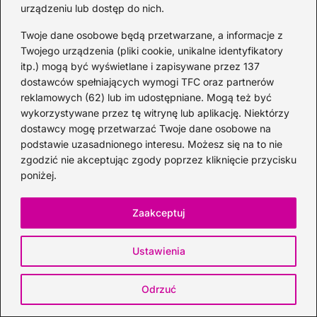
urządzeniu lub dostęp do nich.
Twoje dane osobowe będą przetwarzane, a informacje z
Twojego urządzenia (pliki cookie, unikalne identyfikatory
itp.) mogą być wyświetlane i zapisywane przez 137
dostawców spełniających wymogi TFC oraz partnerów
Kawior molekularny w modnym drinku:
reklamowych (62) lub im udostępniane. Mogą też być
który koktajl go wykorzystuje?
wykorzystywane przez tę witrynę lub aplikację. Niektórzy
2026-07-30
dostawcy mogę przetwarzać Twoje dane osobowe na
podstawie uzasadnionego interesu. Możesz się na to nie
zgodzić nie akceptując zgody poprzez kliknięcie przycisku
poniżej.
Zaakceptuj
Ustawienia
Whisky
Odrzuć