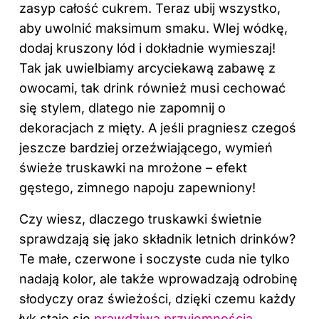
zasyp całość cukrem. Teraz ubij wszystko,
aby uwolnić maksimum smaku. Wlej wódkę,
dodaj kruszony lód i dokładnie wymieszaj!
Tak jak uwielbiamy arcyciekawą zabawę z
owocami, tak drink również musi cechować
się stylem, dlatego nie zapomnij o
dekoracjach z mięty. A jeśli pragniesz czegoś
jeszcze bardziej orzeźwiającego, wymień
świeże truskawki na mrożone – efekt
gęstego, zimnego napoju zapewniony!
Czy wiesz, dlaczego truskawki świetnie
sprawdzają się jako składnik letnich drinków?
Te małe, czerwone i soczyste cuda nie tylko
nadają kolor, ale także wprowadzają odrobinę
słodyczy oraz świeżości, dzięki czemu każdy
łyk staje się
prawdziwą przyjemnością
.