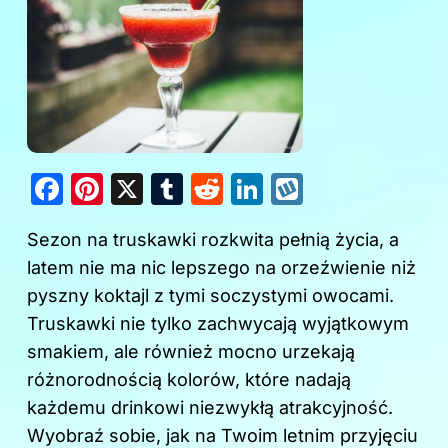
F
Pi
X
T
R
Li
W
a
nt
u
e
n
y
Sezon na truskawki rozkwita pełnią życia, a
c
er
m
d
k
k
latem nie ma nic lepszego na orzeźwienie niż
e
e
bl
di
e
o
pyszny koktajl z tymi soczystymi owocami.
b
st
r
t
dI
p
Truskawki nie tylko zachwycają wyjątkowym
o
n
smakiem, ale również mocno urzekają
o
różnorodnością kolorów, które nadają
k
każdemu drinkowi niezwykłą atrakcyjność.
Wyobraź sobie, jak na Twoim letnim przyjęciu