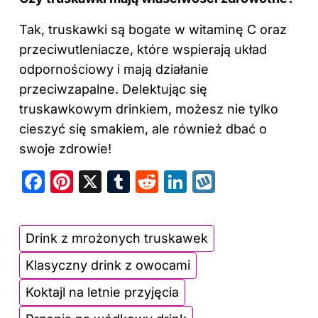
Tak, truskawki są bogate w witaminę C oraz
przeciwutleniacze, które wspierają układ
odpornościowy i mają działanie
przeciwzapalne. Delektując się
truskawkowym drinkiem, możesz nie tylko
cieszyć się smakiem, ale również dbać o
swoje zdrowie!
F
Pi
X
T
R
Li
W
a
nt
u
e
n
y
c
er
m
d
k
k
Drink z mrożonych truskawek
e
e
bl
di
e
o
Klasyczny drink z owocami
b
st
r
t
dI
p
o
n
Koktajl na letnie przyjęcia
o