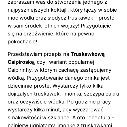
zapraszam was do stworzenia jednego z
najpyszniejszych koktajli, który łączy w sobie
moc wódki oraz słodycz truskawek – prosto
w sam środek letnich wojaży! Przygotujcie
się na orzeźwienie, które na pewno
pokochacie!
Przedstawiam przepis na
Truskawkową
Caipiroskę
, czyli wariant popularnej
Caipirinhy, w którym cachaçę zastępujemy
wódką. Przygotowanie danego drinka jest
dziecinnie proste. Wystarczy tylko kilka
dojrzałych truskawek, limonka, szczypa cukru
oraz oczywiście wódka. Po godzinie pracy
wystarczy kilka minut, aby wyczarować
smakowitości w szklance. A oto receptura –
najpierw ugniatamy limonkę z truskawkami,