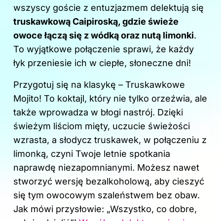
wszyscy goście z entuzjazmem delektują się
truskawkową Caipiroską, gdzie świeże
owoce łączą się z wódką oraz nutą limonki
.
To wyjątkowe połączenie sprawi, że każdy
łyk przeniesie ich w ciepłe, słoneczne dni!
Przygotuj się na klasykę – Truskawkowe
Mojito! To koktajl, który nie tylko orzeźwia, ale
także wprowadza w błogi nastrój. Dzięki
świeżym liściom mięty, uczucie świeżości
wzrasta, a słodycz truskawek, w połączeniu z
limonką, czyni Twoje letnie spotkania
naprawdę niezapomnianymi. Możesz nawet
stworzyć wersję bezalkoholową, aby cieszyć
się tym owocowym szaleństwem bez obaw.
Jak mówi przysłowie: „Wszystko, co dobre,