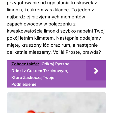
przygotowanie od ugniatania truskawek z
limonką i cukrem w szklance. To jeden z
najbardziej przyjemnych momentów —
zapach owoców w połączeniu z
kwaskowatością limonki szybko napełni Twój
pokój letnim klimatem. Następnie dodajemy
miętę, kruszony lód oraz rum, a następnie
delikatnie mieszamy. Voilà! Proste, prawda?
Zobacz także:
Odkryj Pyszne
Drinki z Cukrem Trzcinowym,
Które Zaskoczą Twoje
Podniebienie