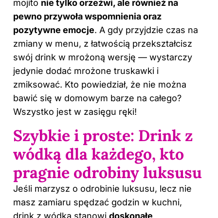
mojito
nie tylko orzeźwi, ale również na
pewno przywoła wspomnienia oraz
pozytywne emocje
. A gdy przyjdzie czas na
zmiany w menu, z łatwością przekształcisz
swój drink w mrożoną wersję — wystarczy
jedynie dodać mrożone truskawki i
zmiksować. Kto powiedział, że nie można
bawić się w domowym barze na całego?
Wszystko jest w zasięgu ręki!
Szybkie i proste: Drink z
wódką dla każdego, kto
pragnie odrobiny luksusu
Jeśli marzysz o odrobinie luksusu, lecz nie
masz zamiaru spędzać godzin w kuchni,
drink
z wódką stanowi
doskonałe