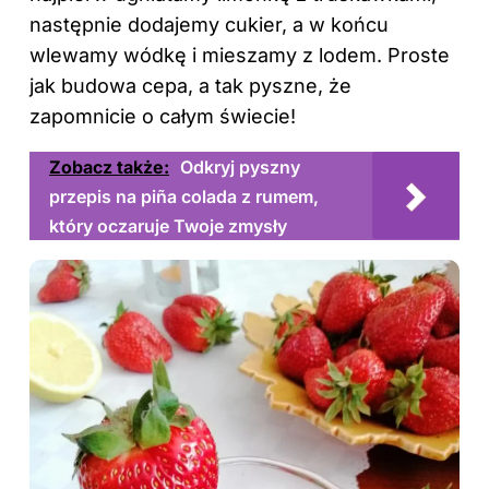
następnie dodajemy cukier, a w końcu
wlewamy wódkę i mieszamy z lodem. Proste
jak budowa cepa, a tak pyszne, że
zapomnicie o całym świecie!
Zobacz także:
Odkryj pyszny
przepis na piña colada z rumem,
który oczaruje Twoje zmysły