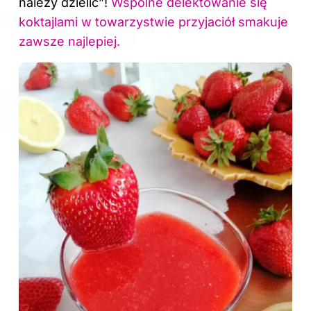
należy dzielić”!
Wspólne delektowanie się
koktajlami w towarzystwie przyjaciół smakuje
zawsze najlepiej.