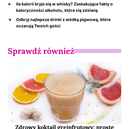
←
Ile kalorii kryje się w whisky? Zaskakujące fakty o
kaloryczności alkoholu, które cię zdziwią
→
Odkryj najlepsze drinki z wódką pigwową, które
oczarują Twoich gości
Sprawdź również
Zdrowy koktajl grejpfrutowy: proste