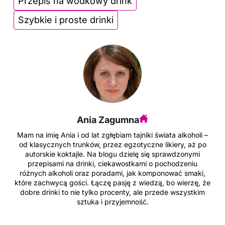
Przepis na wódkowy drink
k
Szybkie i proste drinki
Ania Zagumna
Mam na imię Ania i od lat zgłębiam tajniki świata alkoholi –
od klasycznych trunków, przez egzotyczne likiery, aż po
autorskie koktajle. Na blogu dzielę się sprawdzonymi
przepisami na drinki, ciekawostkami o pochodzeniu
różnych alkoholi oraz poradami, jak komponować smaki,
które zachwycą gości. Łączę pasję z wiedzą, bo wierzę, że
dobre drinki to nie tylko procenty, ale przede wszystkim
sztuka i przyjemność.