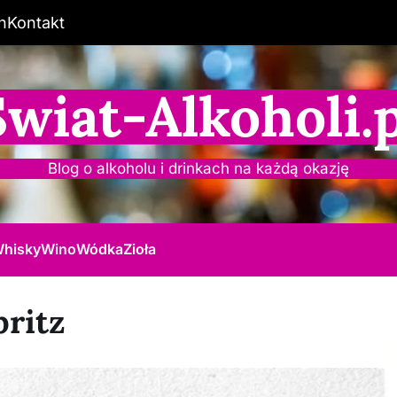
n
Kontakt
Świat-Alkoholi.p
Blog o alkoholu i drinkach na każdą okazję
hisky
Wino
Wódka
Zioła
pritz