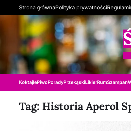
Strona główna
Polityka prywatności
Regulami
Koktajle
Piwo
Porady
Przekąski
Likier
Rum
Szampan
W
Tag:
Historia Aperol S