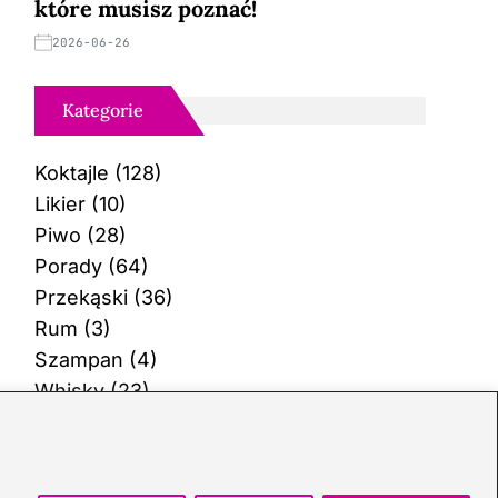
które musisz poznać!
2026-06-26
Kategorie
Koktajle
(128)
Likier
(10)
Piwo
(28)
Porady
(64)
Przekąski
(36)
Rum
(3)
Szampan
(4)
Whisky
(23)
Wino
(12)
Wódka
(113)
Zioła
(38)