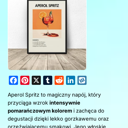
F
Pi
X
T
R
Li
W
a
nt
u
e
n
y
Aperol Spritz to magiczny napój, który
c
er
m
d
k
k
przyciąga wzrok
intensywnie
e
e
bl
di
e
o
pomarańczowym kolorem
i zachęca do
b
st
r
t
dI
p
degustacji dzięki lekko gorzkawemu oraz
o
n
orzeźwiającemu smakowi. Jego włoskie