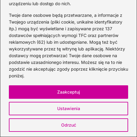
urządzeniu lub dostęp do nich.
Jak zrobić idealnego cosmo: przepis,
proporcje i ciekawostki
Twoje dane osobowe będą przetwarzane, a informacje z
Twojego urządzenia (pliki cookie, unikalne identyfikatory
2026-07-31
itp.) mogą być wyświetlane i zapisywane przez 137
dostawców spełniających wymogi TFC oraz partnerów
reklamowych (62) lub im udostępniane. Mogą też być
wykorzystywane przez tę witrynę lub aplikację. Niektórzy
dostawcy mogę przetwarzać Twoje dane osobowe na
podstawie uzasadnionego interesu. Możesz się na to nie
zgodzić nie akceptując zgody poprzez kliknięcie przycisku
poniżej.
Zaakceptuj
Ustawienia
Odrzuć