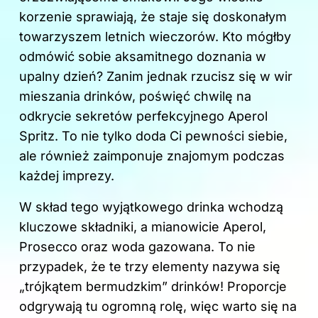
o
korzenie sprawiają, że staje się doskonałym
k
towarzyszem letnich wieczorów. Kto mógłby
odmówić sobie aksamitnego doznania w
upalny dzień? Zanim jednak rzucisz się w wir
mieszania drinków, poświęć chwilę na
odkrycie sekretów perfekcyjnego Aperol
Spritz. To nie tylko doda Ci pewności siebie,
ale również zaimponuje znajomym podczas
każdej imprezy.
W skład tego wyjątkowego drinka wchodzą
kluczowe składniki, a mianowicie Aperol,
Prosecco oraz woda gazowana. To nie
przypadek, że te trzy elementy nazywa się
„trójkątem bermudzkim” drinków! Proporcje
odgrywają tu ogromną rolę, więc warto się na