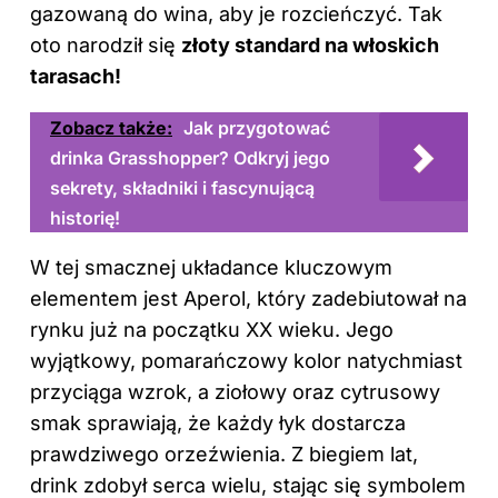
gazowaną do wina, aby je rozcieńczyć. Tak
oto narodził się
złoty standard na włoskich
tarasach!
Zobacz także:
Jak przygotować
drinka Grasshopper? Odkryj jego
sekrety, składniki i fascynującą
historię!
W tej smacznej układance kluczowym
elementem jest Aperol, który zadebiutował na
rynku już na początku XX wieku. Jego
wyjątkowy, pomarańczowy kolor natychmiast
przyciąga wzrok, a ziołowy oraz cytrusowy
smak sprawiają, że każdy łyk dostarcza
prawdziwego orzeźwienia. Z biegiem lat,
drink zdobył serca wielu, stając się symbolem