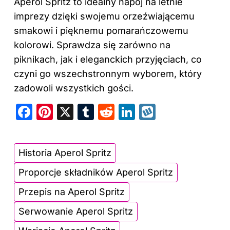
Aperol Spritz to idealny napój na letnie
imprezy dzięki swojemu orzeźwiającemu
smakowi i pięknemu pomarańczowemu
kolorowi. Sprawdza się zarówno na
piknikach, jak i eleganckich przyjęciach, co
czyni go wszechstronnym wyborem, który
zadowoli wszystkich gości.
F
Pi
X
T
R
Li
W
a
nt
u
e
n
y
c
er
m
d
k
k
Historia Aperol Spritz
e
e
bl
di
e
o
Proporcje składników Aperol Spritz
b
st
r
t
dI
p
o
n
Przepis na Aperol Spritz
o
Serwowanie Aperol Spritz
k