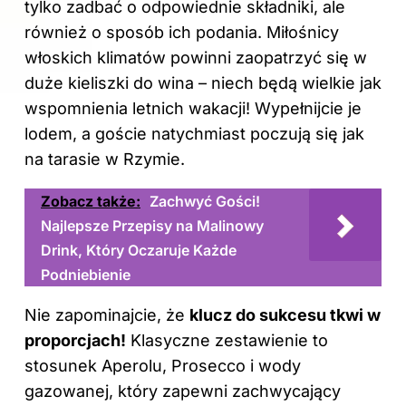
tylko zadbać o odpowiednie
składniki
, ale
również o sposób ich podania. Miłośnicy
włoskich klimatów powinni zaopatrzyć się w
duże kieliszki do wina – niech będą wielkie jak
wspomnienia letnich wakacji! Wypełnijcie je
lodem, a goście natychmiast poczują się jak
na tarasie w Rzymie.
Zobacz także:
Zachwyć Gości!
Najlepsze Przepisy na Malinowy
Drink, Który Oczaruje Każde
Podniebienie
Nie zapominajcie, że
klucz do sukcesu tkwi w
proporcjach!
Klasyczne zestawienie to
stosunek Aperolu, Prosecco i wody
gazowanej, który zapewni zachwycający