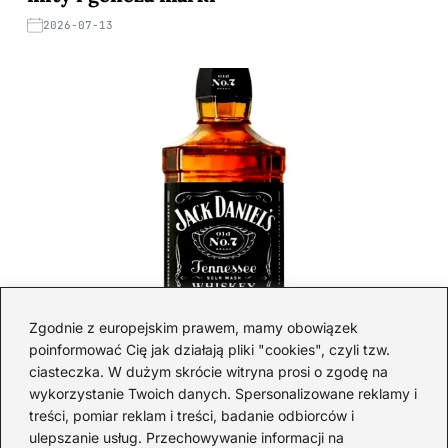
2026-07-13
Gdzie znaleźć najlepsze oferty na małe
Zgodnie z europejskim prawem, mamy obowiązek
poinformować Cię jak działają pliki "cookies", czyli tzw.
butelki whisky? Sprawdź teraz!
ciasteczka. W dużym skrócie witryna prosi o zgodę na
2026-06-26
wykorzystanie Twoich danych. Spersonalizowane reklamy i
treści, pomiar reklam i treści, badanie odbiorców i
ulepszanie usług. Przechowywanie informacji na