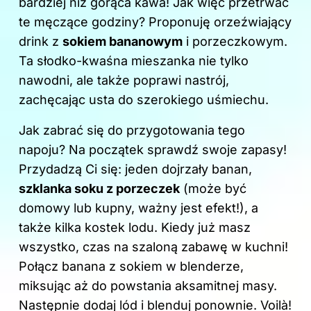
bardziej niż gorąca kawa! Jak więc przetrwać
o
n
te męczące godziny? Proponuję orzeźwiający
o
drink z
sokiem bananowym
i porzeczkowym.
k
Ta słodko-kwaśna mieszanka nie tylko
nawodni, ale także poprawi nastrój,
zachęcając usta do szerokiego uśmiechu.
Jak zabrać się do przygotowania tego
napoju? Na początek sprawdź swoje zapasy!
Przydadzą Ci się: jeden dojrzały banan,
szklanka soku z porzeczek
(może być
domowy lub kupny, ważny jest efekt!), a
także kilka kostek lodu. Kiedy już masz
wszystko, czas na szaloną zabawę w kuchni!
Połącz banana z sokiem w blenderze,
miksując aż do powstania aksamitnej masy.
Następnie dodaj lód i blenduj ponownie. Voilà!