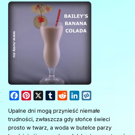
F
Pi
X
T
R
Li
W
a
nt
u
e
n
y
Upalne dni mogą przynieść niemałe
c
er
m
d
k
k
trudności, zwłaszcza gdy słońce świeci
e
e
bl
di
e
o
prosto w twarz, a woda w butelce parzy
b
st
r
t
dI
p