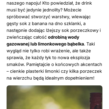
naszego napoju! Kto powiedział, że
drink
musi być jedynie jednolity? Możecie
spróbować stworzyć warstwy, wlewając
gęsty sok z banana na dno szklanki, a
następnie dodając lżejszy sok porzeczkowy i
zwieńczając całość
odrobiną wody
gazowanej lub limonkowego bąbelka
. Taki
wygląd nie tylko robi wrażenie, ale także
sprawia, że każdy łyk to nowa eksplozja
smaków. Pamiętajcie o końcowych akcentach
– cienkie plasterki limonki czy kilka porzeczek
na wierzchu będą idealnym dopełnieniem!