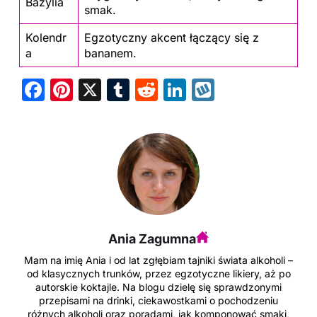
Bazylia
smak.
Kolendr
Egzotyczny akcent łączący się z
a
bananem.
F
Pi
X
T
R
Li
W
a
nt
u
e
n
y
c
er
m
d
k
k
e
e
bl
di
e
o
b
st
r
t
dI
p
o
n
o
Ania Zagumna
k
Mam na imię Ania i od lat zgłębiam tajniki świata alkoholi –
od klasycznych trunków, przez egzotyczne likiery, aż po
autorskie koktajle. Na blogu dzielę się sprawdzonymi
przepisami na drinki, ciekawostkami o pochodzeniu
różnych alkoholi oraz poradami, jak komponować smaki,