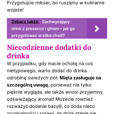
Przygotujcie mikser, bo ruszamy w kulinarne
wojaże!
Zobacz także:
Zachwycający
drink z prosecco i ginem – jak go
przygotować w kilka chwil?
Niecodzienne dodatki do
drinka
W przypadku, gdy macie ochotę na coś
nietypowego, warto dodać do drinka
odrobinę świeżych ziół.
Mięta zasługuje na
szczególną uwagę
, ponieważ nie tylko
pięknie wygląda, ale także wnosi przyjemny,
odświeżający aromat! Możecie również
rozważyć dodanie bazylii, co doda nieco
oryginalności i sprawi, że drink stanie się