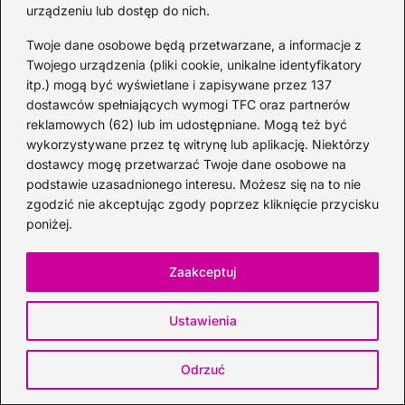
urządzeniu lub dostęp do nich.
Twoje dane osobowe będą przetwarzane, a informacje z
Twojego urządzenia (pliki cookie, unikalne identyfikatory
itp.) mogą być wyświetlane i zapisywane przez 137
dostawców spełniających wymogi TFC oraz partnerów
reklamowych (62) lub im udostępniane. Mogą też być
wykorzystywane przez tę witrynę lub aplikację. Niektórzy
dostawcy mogę przetwarzać Twoje dane osobowe na
podstawie uzasadnionego interesu. Możesz się na to nie
zgodzić nie akceptując zgody poprzez kliknięcie przycisku
Gdzie kupić whisky 100ml? Oto
poniżej.
najkorzystniejsze oferty i sklepy, które
musisz poznać!
Zaakceptuj
2026-06-26
Ustawienia
Kategorie
Odrzuć
Koktajle
(129)