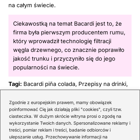
na całym świecie.
Ciekawostką na temat Bacardi jest to, że
firma była pierwszym producentem rumu,
który wprowadził technologię filtracji
węgla drzewnego, co znacznie poprawiło
jakość trunku i przyczyniło się do jego
popularności na świecie.
Tagi:
Bacardi piña colada, Przepisy na drinki,
Letnie koktajle, Oryginalne koktajle Bacardi,
Historia rumu Bacardi.
Zgodnie z europejskim prawem, mamy obowiązek
poinformować Cię jak działają pliki "cookies", czyli tzw.
F
Pi
X
T
R
Li
W
ciasteczka. W dużym skrócie witryna prosi o zgodę na
a
nt
u
e
n
y
wykorzystanie Twoich danych. Spersonalizowane reklamy i
treści, pomiar reklam i treści, badanie odbiorców i
c
er
m
d
k
k
ulepszanie usług. Przechowywanie informacji na