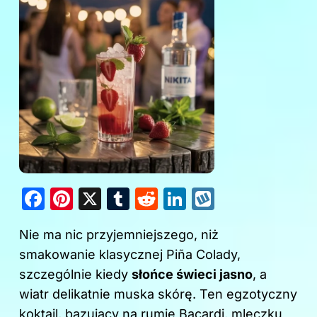
F
Pi
X
T
R
Li
W
a
nt
u
e
n
y
Nie ma nic przyjemniejszego, niż
c
er
m
d
k
k
smakowanie klasycznej Piña Colady,
e
e
bl
di
e
o
szczególnie kiedy
słońce świeci jasno
, a
b
st
r
t
dI
p
wiatr delikatnie muska skórę. Ten egzotyczny
o
n
koktajl, bazujący na rumie Bacardi, mleczku