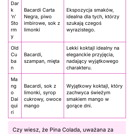
Dar
k
Bacardi Carta
Ekspozycja smaków,
‘n’
Negra, piwo
idealna dla tych, którzy
Sto
imbirowe, sok z
szukają czegoś
rm
limonki
wyrazistego.
y
Old
Lekki koktajl idealny na
Cu
Bacardi,
eleganckie przyjęcia,
ba
szampan, mięta
nadający wyjątkowego
n
charakteru.
Ma
ng
Bacardi, sok z
Wyjątkowy koktajl, który
o
limonki, syrop
zachwyca świeżym
Dai
cukrowy, owoce
smakiem mango w
qui
mango
gorące dni.
ri
Czy wiesz, że Pina Colada, uważana za