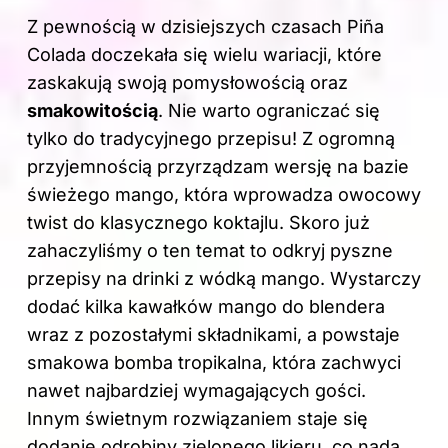
Z pewnością w dzisiejszych czasach Piña
Colada doczekała się wielu wariacji, które
zaskakują swoją pomysłowością oraz
smakowitością
. Nie warto ograniczać się
tylko do tradycyjnego przepisu! Z ogromną
przyjemnością przyrządzam wersję na bazie
świeżego mango, która wprowadza owocowy
twist do klasycznego koktajlu. Skoro już
zahaczyliśmy o ten temat to odkryj
pyszne
przepisy na drinki z wódką mango
. Wystarczy
dodać kilka kawałków mango do blendera
wraz z pozostałymi składnikami, a powstaje
smakowa bomba tropikalna, która zachwyci
nawet najbardziej wymagających gości.
Innym świetnym rozwiązaniem staje się
dodanie odrobiny zielonego likieru, co nada