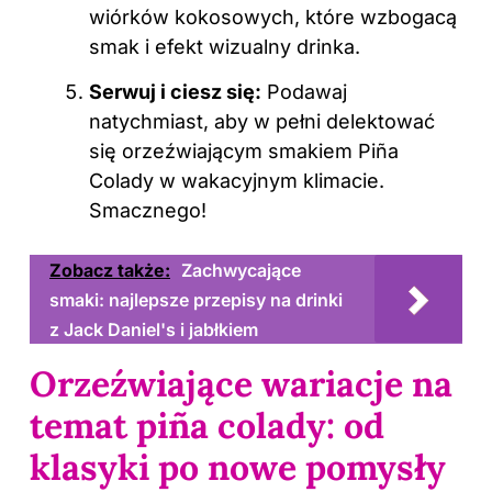
wiórków kokosowych, które wzbogacą
smak i efekt wizualny drinka.
Serwuj i ciesz się:
Podawaj
natychmiast, aby w pełni delektować
się orzeźwiającym smakiem Piña
Colady w wakacyjnym klimacie.
Smacznego!
Zobacz także:
Zachwycające
smaki: najlepsze przepisy na drinki
z Jack Daniel's i jabłkiem
Orzeźwiające wariacje na
temat piña colady: od
klasyki po nowe pomysły