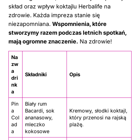
skład oraz wpływ koktajlu Herbalife na
zdrowie
. Każda impreza stanie się
niezapomniana.
Wspomnienia, które
stworzymy razem podczas letnich spotkań,
mają ogromne znaczenie.
Na zdrowie!
Na
zw
a
Składniki
Opis
dri
nk
a
Pin
Biały rum
a
Bacardi, sok
Kremowy, słodki koktajl,
Col
ananasowy,
który przenosi na rajską
ad
mleczko
plażę.
a
kokosowe