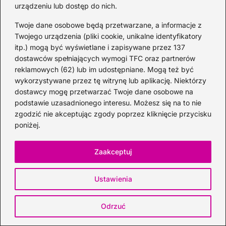
e
e
bl
di
e
o
urządzeniu lub dostęp do nich.
b
st
r
t
dI
p
Twoje dane osobowe będą przetwarzane, a informacje z
Twojego urządzenia (pliki cookie, unikalne identyfikatory
o
n
itp.) mogą być wyświetlane i zapisywane przez 137
o
dostawców spełniających wymogi TFC oraz partnerów
Ania Zagumna
k
reklamowych (62) lub im udostępniane. Mogą też być
wykorzystywane przez tę witrynę lub aplikację. Niektórzy
Mam na imię Ania i od lat zgłębiam tajniki świata alkoholi –
dostawcy mogę przetwarzać Twoje dane osobowe na
od klasycznych trunków, przez egzotyczne likiery, aż po
autorskie koktajle. Na blogu dzielę się sprawdzonymi
podstawie uzasadnionego interesu. Możesz się na to nie
przepisami na drinki, ciekawostkami o pochodzeniu
zgodzić nie akceptując zgody poprzez kliknięcie przycisku
różnych alkoholi oraz poradami, jak komponować smaki,
poniżej.
które zachwycą gości. Łączę pasję z wiedzą, bo wierzę, że
dobre drinki to nie tylko procenty, ale przede wszystkim
sztuka i przyjemność.
Zaakceptuj
Ustawienia
←
Jak stworzyć orzeźwiający drink ze spritem i sokiem
malinowym?
Odrzuć
→
Stylowe wiaderko do lodu – idealny dodatek na każdą
imprezę