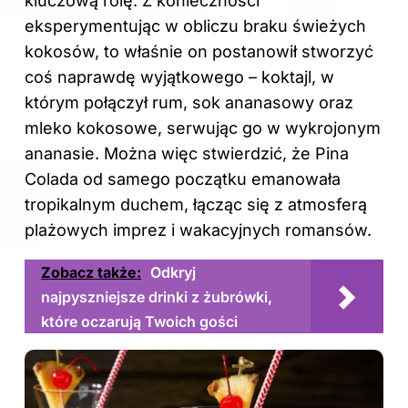
kluczową rolę. Z konieczności
eksperymentując w obliczu braku świeżych
kokosów, to właśnie on postanowił stworzyć
coś naprawdę wyjątkowego – koktajl, w
którym połączył rum, sok ananasowy oraz
mleko kokosowe, serwując go w wykrojonym
ananasie. Można więc stwierdzić, że Pina
Colada od samego początku emanowała
tropikalnym duchem, łącząc się z atmosferą
plażowych imprez i wakacyjnych romansów.
Zobacz także:
Odkryj
najpyszniejsze drinki z żubrówki,
które oczarują Twoich gości