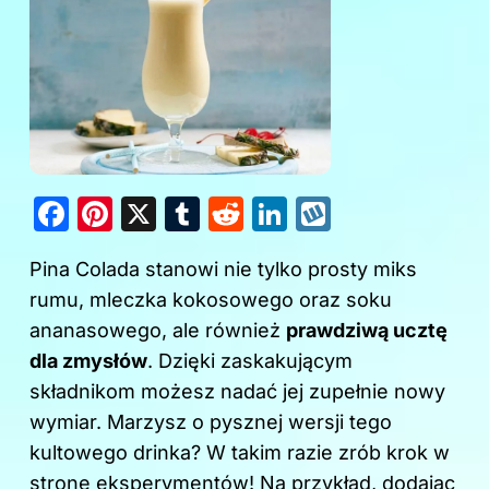
F
Pi
X
T
R
Li
W
a
nt
u
e
n
y
Pina Colada stanowi nie tylko prosty miks
c
er
m
d
k
k
rumu, mleczka kokosowego oraz soku
e
e
bl
di
e
o
ananasowego, ale również
prawdziwą ucztę
b
st
r
t
dI
p
dla zmysłów
. Dzięki zaskakującym
o
n
składnikom możesz nadać jej zupełnie nowy
o
wymiar. Marzysz o pysznej wersji tego
k
kultowego drinka? W takim razie zrób krok w
stronę eksperymentów! Na przykład, dodając