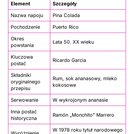
Element
Szczegóły
Nazwa napoju
Pina Colada
Pochodzenie
Puerto Rico
Okres
Lata 50. XX wieku
powstania
Kluczowa
Ricardo Garcia
postać
Składniki
Rum, sok ananasowy, mleko
oryginalnego
kokosowe
przepisu
Serwowanie
W wykrojonym ananasie
Inna postać
Ramón „Monchito” Marrero
historyczna
W 1978 roku tytuł narodowego
Wyróżnienie