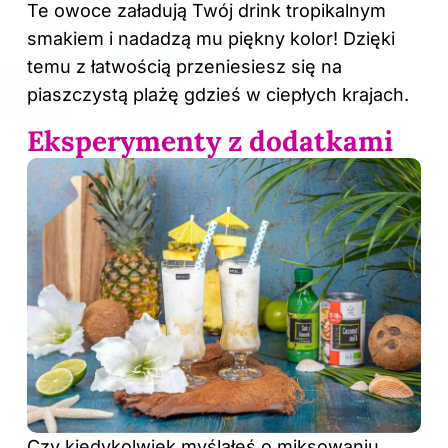
Te owoce załadują Twój drink tropikalnym
smakiem i nadadzą mu piękny kolor! Dzięki
temu z łatwością przeniesiesz się na
piaszczystą plażę gdzieś w ciepłych krajach.
Eksperymenty z dodatkami
Czy kiedykolwiek myślałeś o miksowaniu