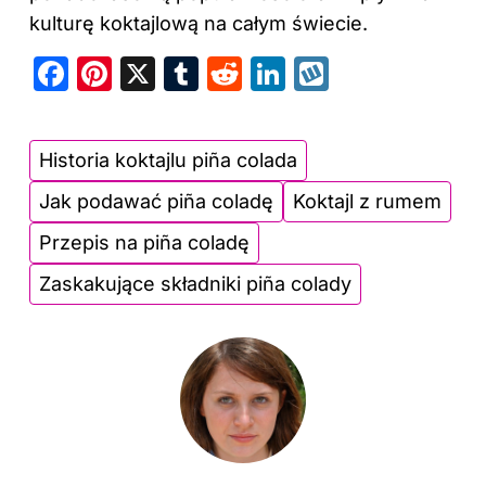
kulturę koktajlową na całym świecie.
F
Pi
X
T
R
Li
W
a
nt
u
e
n
y
c
er
m
d
k
k
Historia koktajlu piña colada
e
e
bl
di
e
o
Jak podawać piña coladę
Koktajl z rumem
b
st
r
t
dI
p
o
n
Przepis na piña coladę
o
Zaskakujące składniki piña colady
k