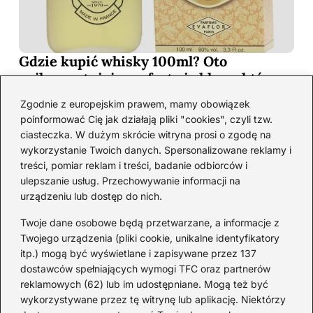
Gdzie kupić whisky 100ml? Oto
najkorzystniejsze oferty i sklepy, które
musisz poznać!
Zgodnie z europejskim prawem, mamy obowiązek
2026-06-26
poinformować Cię jak działają pliki "cookies", czyli tzw.
ciasteczka. W dużym skrócie witryna prosi o zgodę na
wykorzystanie Twoich danych. Spersonalizowane reklamy i
Kategorie
treści, pomiar reklam i treści, badanie odbiorców i
ulepszanie usług. Przechowywanie informacji na
urządzeniu lub dostęp do nich.
Koktajle
(128)
Likier
(10)
Twoje dane osobowe będą przetwarzane, a informacje z
Piwo
(28)
Twojego urządzenia (pliki cookie, unikalne identyfikatory
itp.) mogą być wyświetlane i zapisywane przez 137
Porady
(64)
dostawców spełniających wymogi TFC oraz partnerów
Przekąski
(36)
reklamowych (62) lub im udostępniane. Mogą też być
Rum
(3)
wykorzystywane przez tę witrynę lub aplikację. Niektórzy