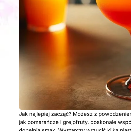
Jak najlepiej zacząć? Możesz z powodzeniem
jak pomarańcze i grejpfruty, doskonale wspó
dopełnia smak. Wystarczy wrzucić kilka pla