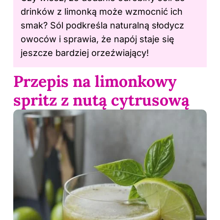
drinków z limonką może wzmocnić ich
smak? Sól podkreśla naturalną słodycz
owoców i sprawia, że napój staje się
jeszcze bardziej orzeźwiający!
Przepis na limonkowy
spritz z nutą cytrusową