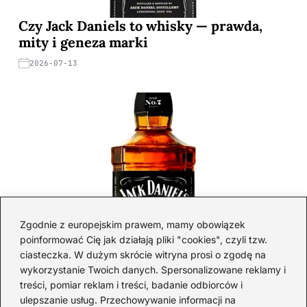
Czy Jack Daniels to whisky — prawda,
mity i geneza marki
2026-07-13
Zgodnie z europejskim prawem, mamy obowiązek
poinformować Cię jak działają pliki "cookies", czyli tzw.
ciasteczka. W dużym skrócie witryna prosi o zgodę na
Gdzie znaleźć najlepsze oferty na małe
wykorzystanie Twoich danych. Spersonalizowane reklamy i
treści, pomiar reklam i treści, badanie odbiorców i
butelki whisky? Sprawdź teraz!
ulepszanie usług. Przechowywanie informacji na