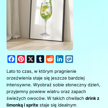
F
Pi
X
T
R
Li
W
a
nt
u
e
n
y
Lato to czas, w którym pragnienie
c
er
m
d
k
k
orzeźwienia staje się jeszcze bardziej
e
e
bl
di
e
o
intensywne. Wyobraź sobie słoneczny dzień,
b
st
r
t
dI
p
przyjemny powiew wiatru oraz zapach
o
n
świeżych owoców. W takich chwilach
drink z
o
limonką i sprite
staje się idealnym