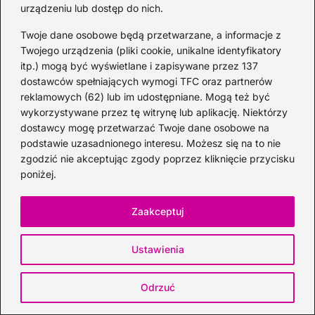
2026-06-26
urządzeniu lub dostęp do nich.
Twoje dane osobowe będą przetwarzane, a informacje z
Twojego urządzenia (pliki cookie, unikalne identyfikatory
itp.) mogą być wyświetlane i zapisywane przez 137
dostawców spełniających wymogi TFC oraz partnerów
reklamowych (62) lub im udostępniane. Mogą też być
wykorzystywane przez tę witrynę lub aplikację. Niektórzy
dostawcy mogę przetwarzać Twoje dane osobowe na
podstawie uzasadnionego interesu. Możesz się na to nie
zgodzić nie akceptując zgody poprzez kliknięcie przycisku
poniżej.
Zaakceptuj
Gdzie kupić whisky 100ml? Oto
najkorzystniejsze oferty i sklepy, które
musisz poznać!
Ustawienia
2026-06-26
Odrzuć
Kategorie