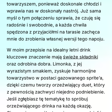
k
towarzyszem, ponieważ doskonale chłodzi i
wprawia nas w doskonały nastrój. Już sama
myśl o tym połączeniu sprawia, że czuję się
radośnie i swobodnie, a każda chwila
spędzona z przyjaciółmi na tarasie zachęca
mnie do zrobienia własnej wersji tego napoju.
W moim przepisie na idealny letni drink
kluczowe znaczenie mają
świeże składniki
oraz odrobina dobra. Limonka, z jej
wyrazistym smakiem, zyskuje harmonijne
towarzystwo w postaci gazowanego sprite’a,
dzięki czemu tworzy orzeźwiający duet, który
z pewnością zachwyci niejedno podniebienie.
Jeśli zgłębiasz tę tematykę to
spróbuj
orzeźwiającego drinka na każdą okazję
.