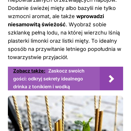
Dodanie świeżej mięty albo bazylii nie tylko
wzmocni aromat, ale także
wprowadzi
niesamowitą świeżość
. Wyobraź sobie
szklankę pełną lodu, na której wierzchu lśnią
plasterki limonki oraz listki mięty. To idealny
sposób na przywitanie letniego popołudnia w
towarzystwie przyjaciół.
Zobacz także:
Zaskocz swoich
gości: odkryj sekrety idealnego
drinka z tonikiem i wodką