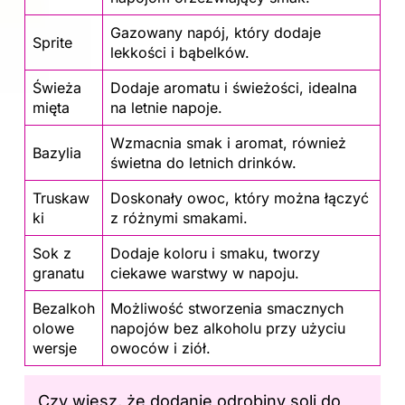
Gazowany napój, który dodaje
Sprite
lekkości i bąbelków.
Świeża
Dodaje aromatu i świeżości, idealna
mięta
na letnie napoje.
Wzmacnia smak i aromat, również
Bazylia
świetna do letnich drinków.
Truskaw
Doskonały owoc, który można łączyć
ki
z różnymi smakami.
Sok z
Dodaje koloru i smaku, tworzy
granatu
ciekawe warstwy w napoju.
Bezalkoh
Możliwość stworzenia smacznych
olowe
napojów bez alkoholu przy użyciu
wersje
owoców i ziół.
Czy wiesz, że dodanie odrobiny soli do