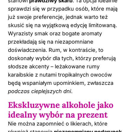
stanowi
prawdziwy skarb
. Ta opcja idealnie
sprawdzi się w przypadku osób, które mają
już swoje preferencje, jednak warto też
skusić się na wyjątkową edycję limitowaną.
Wyrazisty smak oraz bogate aromaty
przekładają się na niezapomniane
doświadczenia. Rum, w kontraście, to
doskonały wybór dla tych, którzy preferują
słodsze akcenty – leżakowane rumy
karaibskie z nutami tropikalnych owoców
będą wspaniałym upominkiem, zwłaszcza
podczas cieplejszych dni
.
Ekskluzywne alkohole jako
idealny wybór na prezent
Nie można zapomnieć o likierach, które
również stanowią
niezapomniany podarunek
.