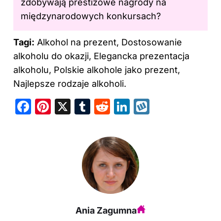
zdobywają prestiżowe nagrody na
międzynarodowych konkursach?
Tagi:
Alkohol na prezent, Dostosowanie
alkoholu do okazji, Elegancka prezentacja
alkoholu, Polskie alkohole jako prezent,
Najlepsze rodzaje alkoholi.
F
Pi
X
T
R
Li
W
a
nt
u
e
n
y
c
er
m
d
k
k
e
e
bl
di
e
o
b
st
r
t
dI
p
o
n
o
Ania Zagumna
k