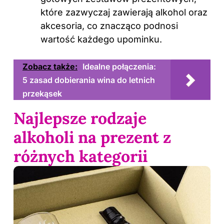
które zazwyczaj zawierają alkohol oraz
akcesoria, co znacząco podnosi
wartość każdego upominku.
Zobacz także:
Idealne połączenia:
5 zasad dobierania wina do letnich
przekąsek
Najlepsze rodzaje
alkoholi na prezent z
różnych kategorii