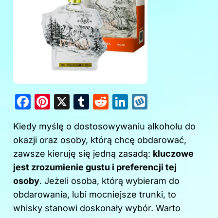
F
Pi
X
T
R
Li
W
a
nt
u
e
n
y
Kiedy myślę o dostosowywaniu alkoholu do
c
er
m
d
k
k
okazji oraz osoby, którą chcę obdarować,
e
e
bl
di
e
o
zawsze kieruję się jedną zasadą:
kluczowe
b
st
r
t
dI
p
jest zrozumienie gustu i preferencji tej
o
n
osoby
. Jeżeli osoba, którą wybieram do
o
obdarowania, lubi mocniejsze trunki, to
k
whisky stanowi doskonały wybór. Warto