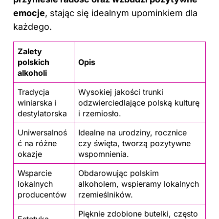
emocje
, stając się idealnym upominkiem dla
każdego.
Zalety
polskich
Opis
alkoholi
Tradycja
Wysokiej jakości trunki
winiarska i
odzwierciedlające polską kulturę
destylatorska
i rzemiosło.
Uniwersalnoś
Idealne na urodziny, rocznice
ć na różne
czy święta, tworzą pozytywne
okazje
wspomnienia.
Wsparcie
Obdarowując polskim
lokalnych
alkoholem, wspieramy lokalnych
producentów
rzemieślników.
Pięknie zdobione butelki, często