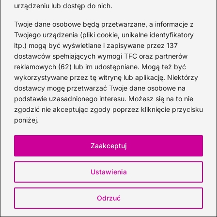
urządzeniu lub dostęp do nich.
Twoje dane osobowe będą przetwarzane, a informacje z
Twojego urządzenia (pliki cookie, unikalne identyfikatory
itp.) mogą być wyświetlane i zapisywane przez 137
dostawców spełniających wymogi TFC oraz partnerów
reklamowych (62) lub im udostępniane. Mogą też być
wykorzystywane przez tę witrynę lub aplikację. Niektórzy
dostawcy mogę przetwarzać Twoje dane osobowe na
podstawie uzasadnionego interesu. Możesz się na to nie
zgodzić nie akceptując zgody poprzez kliknięcie przycisku
poniżej.
Jak posadzić bazylię w doniczce? 5
Zaakceptuj
błędów, których unikniesz
2026-08-08
Ustawienia
Odrzuć