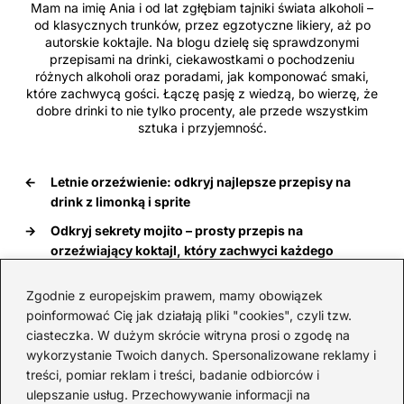
Mam na imię Ania i od lat zgłębiam tajniki świata alkoholi –
od klasycznych trunków, przez egzotyczne likiery, aż po
autorskie koktajle. Na blogu dzielę się sprawdzonymi
przepisami na drinki, ciekawostkami o pochodzeniu
różnych alkoholi oraz poradami, jak komponować smaki,
które zachwycą gości. Łączę pasję z wiedzą, bo wierzę, że
dobre drinki to nie tylko procenty, ale przede wszystkim
sztuka i przyjemność.
←
Letnie orzeźwienie: odkryj najlepsze przepisy na
drink z limonką i sprite
→
Odkryj sekrety mojito – prosty przepis na
orzeźwiający koktajl, który zachwyci każdego
Zgodnie z europejskim prawem, mamy obowiązek
poinformować Cię jak działają pliki "cookies", czyli tzw.
Sprawdź również
ciasteczka. W dużym skrócie witryna prosi o zgodę na
wykorzystanie Twoich danych. Spersonalizowane reklamy i
treści, pomiar reklam i treści, badanie odbiorców i
ulepszanie usług. Przechowywanie informacji na