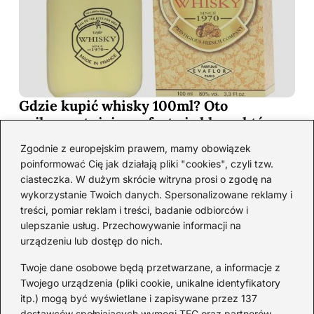
Gdzie kupić whisky 100ml? Oto
najkorzystniejsze oferty i sklepy, które
musisz poznać!
Zgodnie z europejskim prawem, mamy obowiązek
2026-06-26
poinformować Cię jak działają pliki "cookies", czyli tzw.
ciasteczka. W dużym skrócie witryna prosi o zgodę na
wykorzystanie Twoich danych. Spersonalizowane reklamy i
Kategorie
treści, pomiar reklam i treści, badanie odbiorców i
ulepszanie usług. Przechowywanie informacji na
urządzeniu lub dostęp do nich.
Koktajle
(128)
Likier
(10)
Twoje dane osobowe będą przetwarzane, a informacje z
Piwo
(28)
Twojego urządzenia (pliki cookie, unikalne identyfikatory
itp.) mogą być wyświetlane i zapisywane przez 137
Porady
(68)
dostawców spełniających wymogi TFC oraz partnerów