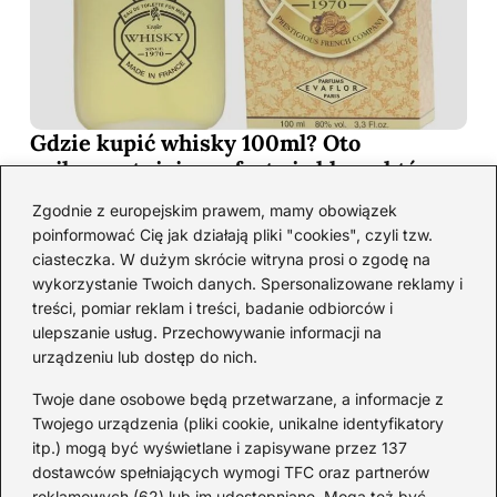
Gdzie kupić whisky 100ml? Oto
najkorzystniejsze oferty i sklepy, które
musisz poznać!
Zgodnie z europejskim prawem, mamy obowiązek
2026-06-26
poinformować Cię jak działają pliki "cookies", czyli tzw.
ciasteczka. W dużym skrócie witryna prosi o zgodę na
wykorzystanie Twoich danych. Spersonalizowane reklamy i
Kategorie
treści, pomiar reklam i treści, badanie odbiorców i
ulepszanie usług. Przechowywanie informacji na
urządzeniu lub dostęp do nich.
Koktajle
(128)
Likier
(10)
Twoje dane osobowe będą przetwarzane, a informacje z
Piwo
(28)
Twojego urządzenia (pliki cookie, unikalne identyfikatory
itp.) mogą być wyświetlane i zapisywane przez 137
Porady
(66)
dostawców spełniających wymogi TFC oraz partnerów
Przekąski
(36)
reklamowych (62) lub im udostępniane. Mogą też być