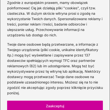
Zgodnie z europejskim prawem, mamy obowiązek
2026-06-26
poinformować Cię jak działają pliki "cookies", czyli tzw.
ciasteczka. W dużym skrócie witryna prosi o zgodę na
wykorzystanie Twoich danych. Spersonalizowane reklamy i
Kategorie
treści, pomiar reklam i treści, badanie odbiorców i
ulepszanie usług. Przechowywanie informacji na
urządzeniu lub dostęp do nich.
Koktajle
(128)
Likier
(10)
Twoje dane osobowe będą przetwarzane, a informacje z
Piwo
(28)
Twojego urządzenia (pliki cookie, unikalne identyfikatory
itp.) mogą być wyświetlane i zapisywane przez 137
Porady
(68)
dostawców spełniających wymogi TFC oraz partnerów
Przekąski
(37)
reklamowych (62) lub im udostępniane. Mogą też być
Rum
(3)
wykorzystywane przez tę witrynę lub aplikację. Niektórzy
Szampan
(4)
dostawcy mogę przetwarzać Twoje dane osobowe na
podstawie uzasadnionego interesu. Możesz się na to nie
Whisky
(23)
zgodzić nie akceptując zgody poprzez kliknięcie przycisku
Wino
(12)
poniżej.
Wódka
(113)
Zioła
(40)
Zaakceptuj