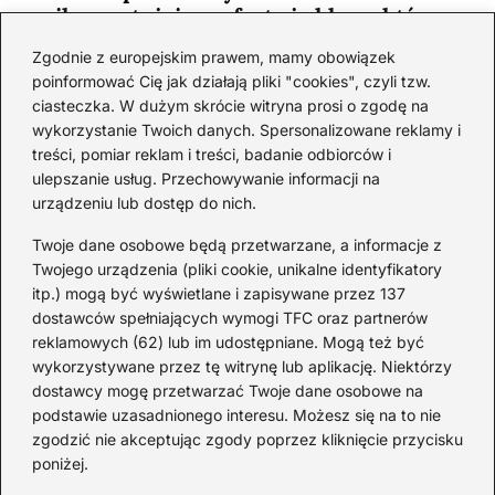
najkorzystniejsze oferty i sklepy, które
musisz poznać!
Zgodnie z europejskim prawem, mamy obowiązek
2026-06-26
poinformować Cię jak działają pliki "cookies", czyli tzw.
ciasteczka. W dużym skrócie witryna prosi o zgodę na
wykorzystanie Twoich danych. Spersonalizowane reklamy i
Kategorie
treści, pomiar reklam i treści, badanie odbiorców i
ulepszanie usług. Przechowywanie informacji na
urządzeniu lub dostęp do nich.
Koktajle
(128)
Likier
(10)
Twoje dane osobowe będą przetwarzane, a informacje z
Piwo
(28)
Twojego urządzenia (pliki cookie, unikalne identyfikatory
itp.) mogą być wyświetlane i zapisywane przez 137
Porady
(66)
dostawców spełniających wymogi TFC oraz partnerów
Przekąski
(36)
reklamowych (62) lub im udostępniane. Mogą też być
Rum
(3)
wykorzystywane przez tę witrynę lub aplikację. Niektórzy
Szampan
(4)
dostawcy mogę przetwarzać Twoje dane osobowe na
podstawie uzasadnionego interesu. Możesz się na to nie
Whisky
(23)
zgodzić nie akceptując zgody poprzez kliknięcie przycisku
Wino
(12)
poniżej.
Wódka
(113)