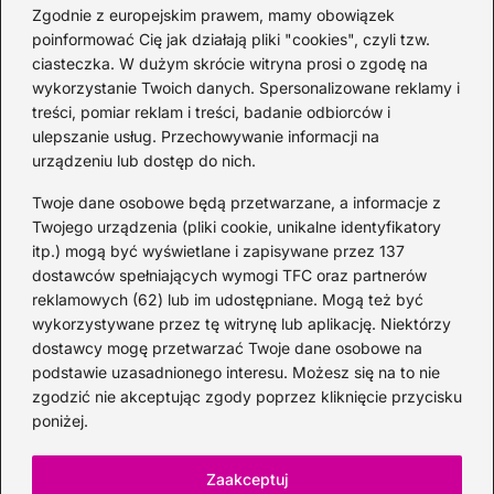
musisz poznać!
Zgodnie z europejskim prawem, mamy obowiązek
2026-06-26
poinformować Cię jak działają pliki "cookies", czyli tzw.
ciasteczka. W dużym skrócie witryna prosi o zgodę na
wykorzystanie Twoich danych. Spersonalizowane reklamy i
Kategorie
treści, pomiar reklam i treści, badanie odbiorców i
ulepszanie usług. Przechowywanie informacji na
urządzeniu lub dostęp do nich.
Koktajle
(128)
Likier
(10)
Twoje dane osobowe będą przetwarzane, a informacje z
Piwo
(28)
Twojego urządzenia (pliki cookie, unikalne identyfikatory
itp.) mogą być wyświetlane i zapisywane przez 137
Porady
(67)
dostawców spełniających wymogi TFC oraz partnerów
Przekąski
(36)
reklamowych (62) lub im udostępniane. Mogą też być
Rum
(3)
wykorzystywane przez tę witrynę lub aplikację. Niektórzy
Szampan
(4)
dostawcy mogę przetwarzać Twoje dane osobowe na
podstawie uzasadnionego interesu. Możesz się na to nie
Whisky
(23)
zgodzić nie akceptując zgody poprzez kliknięcie przycisku
Wino
(12)
poniżej.
Wódka
(113)
Zioła
(40)
Zaakceptuj