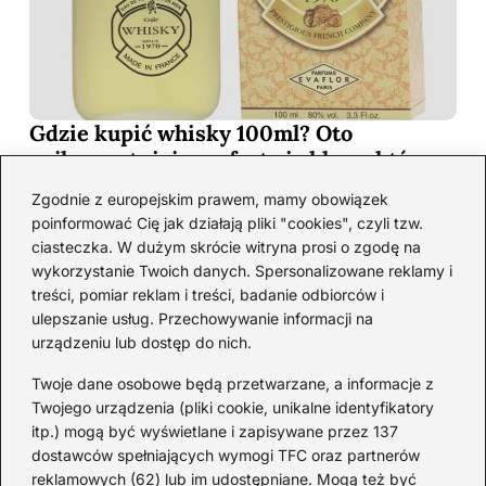
Gdzie kupić whisky 100ml? Oto
najkorzystniejsze oferty i sklepy, które
musisz poznać!
Zgodnie z europejskim prawem, mamy obowiązek
2026-06-26
poinformować Cię jak działają pliki "cookies", czyli tzw.
ciasteczka. W dużym skrócie witryna prosi o zgodę na
wykorzystanie Twoich danych. Spersonalizowane reklamy i
Kategorie
treści, pomiar reklam i treści, badanie odbiorców i
ulepszanie usług. Przechowywanie informacji na
urządzeniu lub dostęp do nich.
Koktajle
(128)
Likier
(10)
Twoje dane osobowe będą przetwarzane, a informacje z
Piwo
(28)
Twojego urządzenia (pliki cookie, unikalne identyfikatory
itp.) mogą być wyświetlane i zapisywane przez 137
Porady
(68)
dostawców spełniających wymogi TFC oraz partnerów
Przekąski
(37)
reklamowych (62) lub im udostępniane. Mogą też być