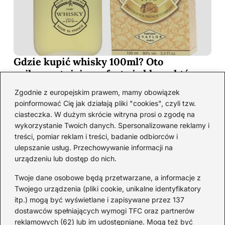
Gdzie kupić whisky 100ml? Oto
najkorzystniejsze oferty i sklepy, które
musisz poznać!
Zgodnie z europejskim prawem, mamy obowiązek
2026-06-26
poinformować Cię jak działają pliki "cookies", czyli tzw.
ciasteczka. W dużym skrócie witryna prosi o zgodę na
wykorzystanie Twoich danych. Spersonalizowane reklamy i
Kategorie
treści, pomiar reklam i treści, badanie odbiorców i
ulepszanie usług. Przechowywanie informacji na
urządzeniu lub dostęp do nich.
Koktajle
(128)
Likier
(10)
Twoje dane osobowe będą przetwarzane, a informacje z
Piwo
(28)
Twojego urządzenia (pliki cookie, unikalne identyfikatory
itp.) mogą być wyświetlane i zapisywane przez 137
Porady
(66)
dostawców spełniających wymogi TFC oraz partnerów
Przekąski
(36)
reklamowych (62) lub im udostępniane. Mogą też być