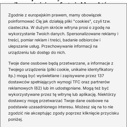
najkorzystniejsze oferty i sklepy, które
musisz poznać!
Zgodnie z europejskim prawem, mamy obowiązek
2026-06-26
poinformować Cię jak działają pliki "cookies", czyli tzw.
ciasteczka. W dużym skrócie witryna prosi o zgodę na
wykorzystanie Twoich danych. Spersonalizowane reklamy i
Kategorie
treści, pomiar reklam i treści, badanie odbiorców i
ulepszanie usług. Przechowywanie informacji na
urządzeniu lub dostęp do nich.
Koktajle
(129)
Likier
(10)
Twoje dane osobowe będą przetwarzane, a informacje z
Piwo
(28)
Twojego urządzenia (pliki cookie, unikalne identyfikatory
itp.) mogą być wyświetlane i zapisywane przez 137
Porady
(69)
dostawców spełniających wymogi TFC oraz partnerów
Przekąski
(37)
reklamowych (62) lub im udostępniane. Mogą też być
Rum
(3)
wykorzystywane przez tę witrynę lub aplikację. Niektórzy
Szampan
(4)
dostawcy mogę przetwarzać Twoje dane osobowe na
podstawie uzasadnionego interesu. Możesz się na to nie
Whisky
(23)
zgodzić nie akceptując zgody poprzez kliknięcie przycisku
Wino
(12)
poniżej.
Wódka
(113)