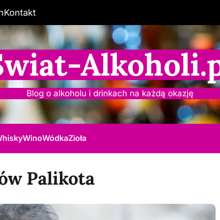
n
Kontakt
Świat-Alkoholi.p
Blog o alkoholu i drinkach na każdą okazję
hisky
Wino
Wódka
Zioła
ów Palikota