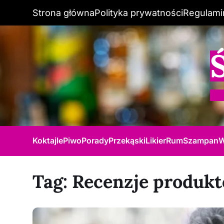
Strona główna
Polityka prywatności
Regulami
Koktajle
Piwo
Porady
Przekąski
Likier
Rum
Szampan
W
Tag:
Recenzje produkt