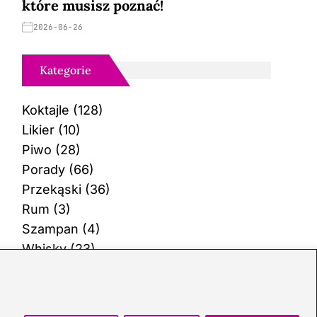
które musisz poznać!
2026-06-26
Kategorie
Koktajle
(128)
Likier
(10)
Piwo
(28)
Porady
(66)
Przekąski
(36)
Rum
(3)
Szampan
(4)
Whisky
(23)
Wino
(12)
Wódka
(113)
Zioła
(38)