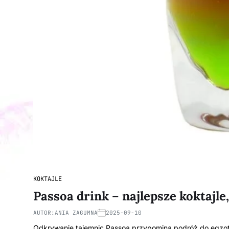
KOKTAJLE
Passoa drink – najlepsze koktajle
AUTOR:
ANIA ZAGUMNA
2025-09-10
Odkrywanie tajemnic Passoa przypomina podróż do egzoty