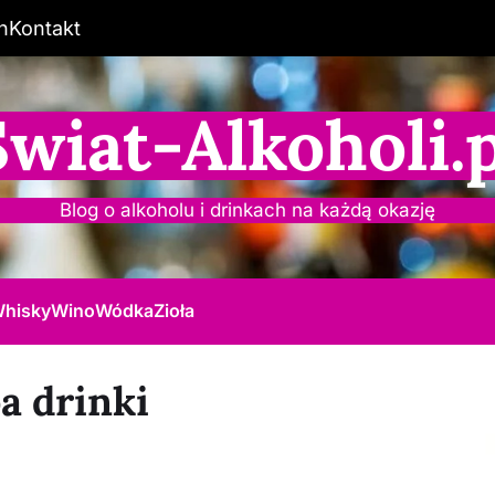
n
Kontakt
Świat-Alkoholi.p
Blog o alkoholu i drinkach na każdą okazję
hisky
Wino
Wódka
Zioła
a drinki