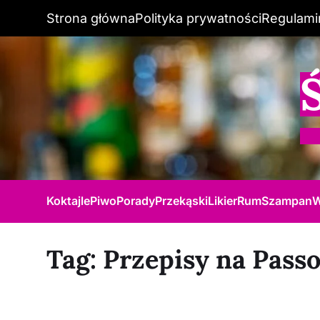
Strona główna
Polityka prywatności
Regulami
Koktajle
Piwo
Porady
Przekąski
Likier
Rum
Szampan
W
Tag:
Przepisy na Passo