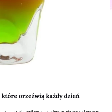
, które orzeźwią każdy dzień
cznych krain tropików, a co najlepsze, nie musisz kupować