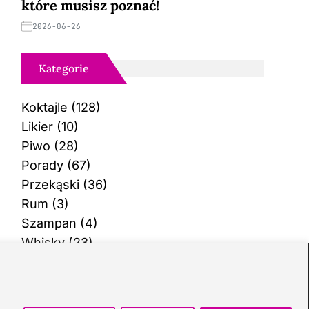
które musisz poznać!
2026-06-26
Kategorie
Koktajle
(128)
Likier
(10)
Piwo
(28)
Porady
(67)
Przekąski
(36)
Rum
(3)
Szampan
(4)
Whisky
(23)
Wino
(12)
Wódka
(113)
Zioła
(40)