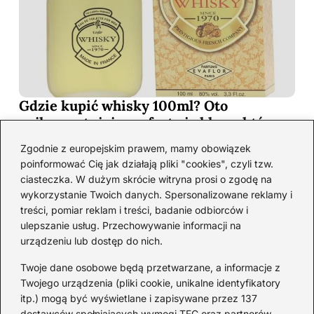
Gdzie kupić whisky 100ml? Oto
najkorzystniejsze oferty i sklepy, które
musisz poznać!
Zgodnie z europejskim prawem, mamy obowiązek
2026-06-26
poinformować Cię jak działają pliki "cookies", czyli tzw.
ciasteczka. W dużym skrócie witryna prosi o zgodę na
wykorzystanie Twoich danych. Spersonalizowane reklamy i
Kategorie
treści, pomiar reklam i treści, badanie odbiorców i
ulepszanie usług. Przechowywanie informacji na
urządzeniu lub dostęp do nich.
Koktajle
(128)
Likier
(10)
Twoje dane osobowe będą przetwarzane, a informacje z
Piwo
(28)
Twojego urządzenia (pliki cookie, unikalne identyfikatory
itp.) mogą być wyświetlane i zapisywane przez 137
Porady
(66)
dostawców spełniających wymogi TFC oraz partnerów