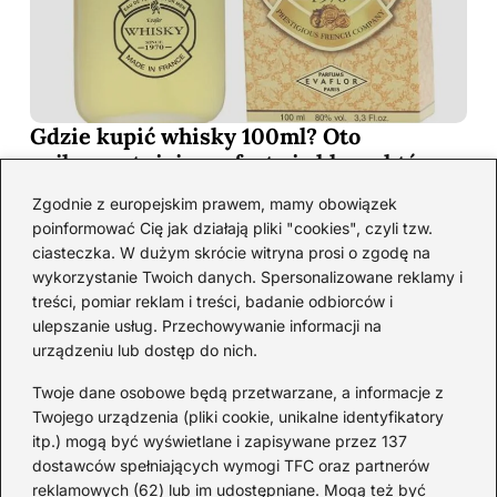
Gdzie kupić whisky 100ml? Oto
najkorzystniejsze oferty i sklepy, które
musisz poznać!
Zgodnie z europejskim prawem, mamy obowiązek
2026-06-26
poinformować Cię jak działają pliki "cookies", czyli tzw.
ciasteczka. W dużym skrócie witryna prosi o zgodę na
wykorzystanie Twoich danych. Spersonalizowane reklamy i
Kategorie
treści, pomiar reklam i treści, badanie odbiorców i
ulepszanie usług. Przechowywanie informacji na
urządzeniu lub dostęp do nich.
Koktajle
(128)
Likier
(10)
Twoje dane osobowe będą przetwarzane, a informacje z
Piwo
(28)
Twojego urządzenia (pliki cookie, unikalne identyfikatory
itp.) mogą być wyświetlane i zapisywane przez 137
Porady
(68)
dostawców spełniających wymogi TFC oraz partnerów
Przekąski
(37)
reklamowych (62) lub im udostępniane. Mogą też być