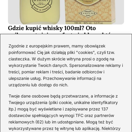
Gdzie kupić whisky 100ml? Oto
najkorzystniejsze oferty i sklepy, które
musisz poznać!
Zgodnie z europejskim prawem, mamy obowiązek
2026-06-26
poinformować Cię jak działają pliki "cookies", czyli tzw.
ciasteczka. W dużym skrócie witryna prosi o zgodę na
wykorzystanie Twoich danych. Spersonalizowane reklamy i
Kategorie
treści, pomiar reklam i treści, badanie odbiorców i
ulepszanie usług. Przechowywanie informacji na
urządzeniu lub dostęp do nich.
Koktajle
(128)
Likier
(10)
Twoje dane osobowe będą przetwarzane, a informacje z
Piwo
(28)
Twojego urządzenia (pliki cookie, unikalne identyfikatory
itp.) mogą być wyświetlane i zapisywane przez 137
Porady
(66)
dostawców spełniających wymogi TFC oraz partnerów
Przekąski
(36)
reklamowych (62) lub im udostępniane. Mogą też być
Rum
(3)
wykorzystywane przez tę witrynę lub aplikację. Niektórzy