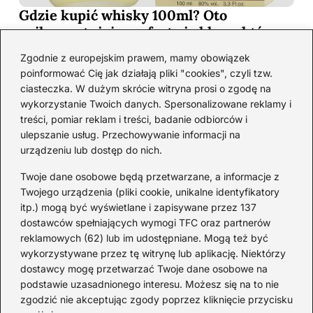
Gdzie kupić whisky 100ml? Oto
najkorzystniejsze oferty i sklepy, które
musisz poznać!
Zgodnie z europejskim prawem, mamy obowiązek
2026-06-26
poinformować Cię jak działają pliki "cookies", czyli tzw.
ciasteczka. W dużym skrócie witryna prosi o zgodę na
wykorzystanie Twoich danych. Spersonalizowane reklamy i
Kategorie
treści, pomiar reklam i treści, badanie odbiorców i
ulepszanie usług. Przechowywanie informacji na
urządzeniu lub dostęp do nich.
Koktajle
(128)
Likier
(10)
Twoje dane osobowe będą przetwarzane, a informacje z
Piwo
(28)
Twojego urządzenia (pliki cookie, unikalne identyfikatory
itp.) mogą być wyświetlane i zapisywane przez 137
Porady
(67)
dostawców spełniających wymogi TFC oraz partnerów
Przekąski
(36)
reklamowych (62) lub im udostępniane. Mogą też być
Rum
(3)
wykorzystywane przez tę witrynę lub aplikację. Niektórzy
Szampan
(4)
dostawcy mogę przetwarzać Twoje dane osobowe na
podstawie uzasadnionego interesu. Możesz się na to nie
Whisky
(23)
zgodzić nie akceptując zgody poprzez kliknięcie przycisku
Wino
(12)