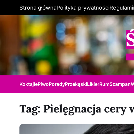
Strona główna
Polityka prywatności
Regulami
Koktajle
Piwo
Porady
Przekąski
Likier
Rum
Szampan
W
Tag:
Pielęgnacja cery 