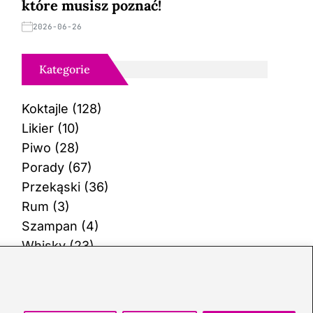
które musisz poznać!
2026-06-26
Kategorie
Koktajle
(128)
Likier
(10)
Piwo
(28)
Porady
(67)
Przekąski
(36)
Rum
(3)
Szampan
(4)
Whisky
(23)
Wino
(12)
Wódka
(113)
Zioła
(40)