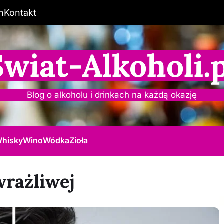
n
Kontakt
Świat-Alkoholi.p
Blog o alkoholu i drinkach na każdą okazję
hisky
Wino
Wódka
Zioła
wrażliwej