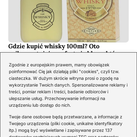
Gdzie kupić whisky 100ml? Oto
najkorzystniejsze oferty i sklepy, które
musisz poznać!
Zgodnie z europejskim prawem, mamy obowiązek
2026-06-26
poinformować Cię jak działają pliki "cookies", czyli tzw.
ciasteczka. W dużym skrócie witryna prosi o zgodę na
wykorzystanie Twoich danych. Spersonalizowane reklamy i
Kategorie
treści, pomiar reklam i treści, badanie odbiorców i
ulepszanie usług. Przechowywanie informacji na
urządzeniu lub dostęp do nich.
Koktajle
(128)
Likier
(10)
Twoje dane osobowe będą przetwarzane, a informacje z
Piwo
(28)
Twojego urządzenia (pliki cookie, unikalne identyfikatory
itp.) mogą być wyświetlane i zapisywane przez 137
Porady
(67)
dostawców spełniających wymogi TFC oraz partnerów