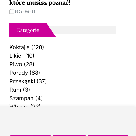
które musisz poznać!
2026-06-26
Kategorie
Koktajle
(128)
Likier
(10)
Piwo
(28)
Porady
(68)
Przekąski
(37)
Rum
(3)
Szampan
(4)
Whisky
(23)
Wino
(12)
Wódka
(113)
Zioła
(40)