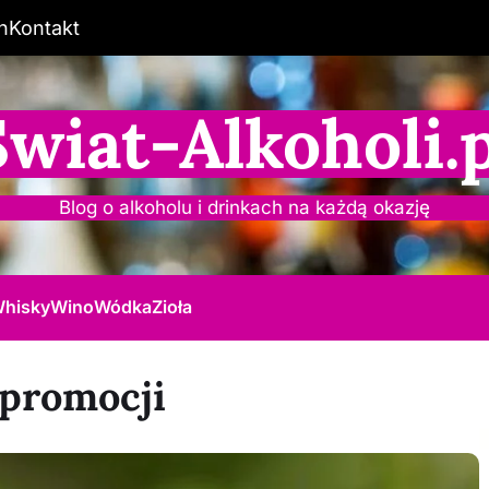
n
Kontakt
Świat-Alkoholi.p
Blog o alkoholu i drinkach na każdą okazję
hisky
Wino
Wódka
Zioła
 promocji