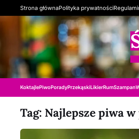
Strona główna
Polityka prywatności
Regulami
Koktajle
Piwo
Porady
Przekąski
Likier
Rum
Szampan
W
Tag:
Najlepsze piwa w