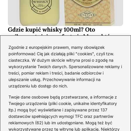
Gdzie kupić whisky 100ml? Oto
najkorzystniejsze oferty i sklepy, które
musisz poznać!
Zgodnie z europejskim prawem, mamy obowiązek
2026-06-26
poinformować Cię jak działają pliki "cookies", czyli tzw.
ciasteczka. W dużym skrócie witryna prosi o zgodę na
wykorzystanie Twoich danych. Spersonalizowane reklamy i
Kategorie
treści, pomiar reklam i treści, badanie odbiorców i
ulepszanie usług. Przechowywanie informacji na
urządzeniu lub dostęp do nich.
Koktajle
(128)
Likier
(10)
Twoje dane osobowe będą przetwarzane, a informacje z
Piwo
(28)
Twojego urządzenia (pliki cookie, unikalne identyfikatory
itp.) mogą być wyświetlane i zapisywane przez 137
Porady
(67)
dostawców spełniających wymogi TFC oraz partnerów
Przekąski
(36)
reklamowych (62) lub im udostępniane. Mogą też być
Rum
(3)
wykorzystywane przez tę witrynę lub aplikację. Niektórzy