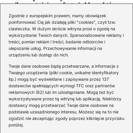
najkorzystniejsze oferty i sklepy, które
musisz poznać!
Zgodnie z europejskim prawem, mamy obowiązek
2026-06-26
poinformować Cię jak działają pliki "cookies", czyli tzw.
ciasteczka. W dużym skrócie witryna prosi o zgodę na
wykorzystanie Twoich danych. Spersonalizowane reklamy i
Kategorie
treści, pomiar reklam i treści, badanie odbiorców i
ulepszanie usług. Przechowywanie informacji na
urządzeniu lub dostęp do nich.
Koktajle
(129)
Likier
(10)
Twoje dane osobowe będą przetwarzane, a informacje z
Piwo
(28)
Twojego urządzenia (pliki cookie, unikalne identyfikatory
itp.) mogą być wyświetlane i zapisywane przez 137
Porady
(69)
dostawców spełniających wymogi TFC oraz partnerów
Przekąski
(37)
reklamowych (62) lub im udostępniane. Mogą też być
Rum
(3)
wykorzystywane przez tę witrynę lub aplikację. Niektórzy
Szampan
(4)
dostawcy mogę przetwarzać Twoje dane osobowe na
podstawie uzasadnionego interesu. Możesz się na to nie
Whisky
(23)
zgodzić nie akceptując zgody poprzez kliknięcie przycisku
Wino
(12)
poniżej.
Wódka
(113)