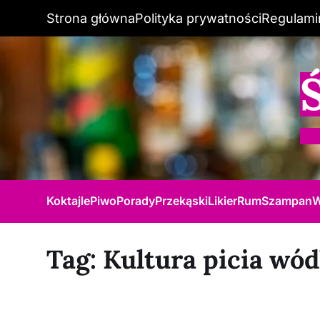
Strona główna
Polityka prywatności
Regulami
Koktajle
Piwo
Porady
Przekąski
Likier
Rum
Szampan
W
Tag:
Kultura picia wó