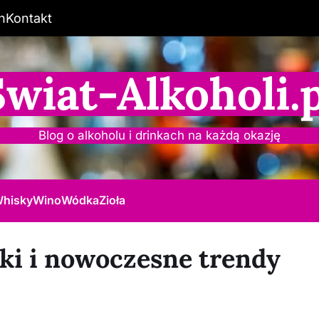
n
Kontakt
Świat-Alkoholi.p
Blog o alkoholu i drinkach na każdą okazję
hisky
Wino
Wódka
Zioła
dki i nowoczesne trendy