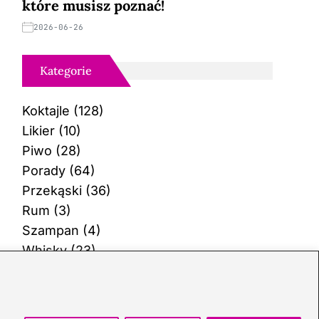
które musisz poznać!
2026-06-26
Kategorie
Koktajle
(128)
Likier
(10)
Piwo
(28)
Porady
(64)
Przekąski
(36)
Rum
(3)
Szampan
(4)
Whisky
(23)
Wino
(12)
Wódka
(113)
Zioła
(38)