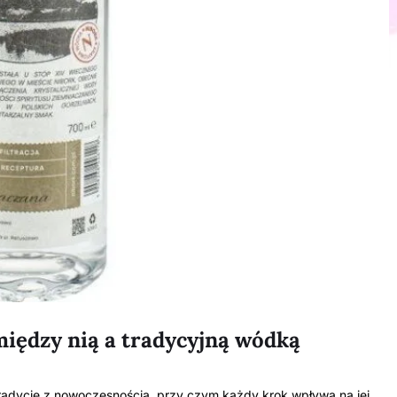
między nią a tradycyjną wódką
tradycję z nowoczesnością, przy czym każdy krok wpływa na jej