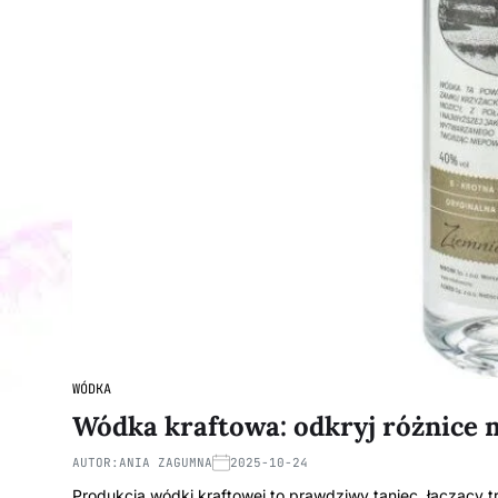
WÓDKA
Wódka kraftowa: odkryj różnice 
AUTOR:
ANIA ZAGUMNA
2025-10-24
Produkcja wódki kraftowej to prawdziwy taniec, łączący 