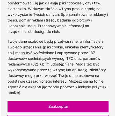
2026-06-26
poinformować Cię jak działają pliki "cookies", czyli tzw.
ciasteczka. W dużym skrócie witryna prosi o zgodę na
wykorzystanie Twoich danych. Spersonalizowane reklamy i
Kategorie
treści, pomiar reklam i treści, badanie odbiorców i
ulepszanie usług. Przechowywanie informacji na
urządzeniu lub dostęp do nich.
Koktajle
(128)
Likier
(10)
Twoje dane osobowe będą przetwarzane, a informacje z
Piwo
(28)
Twojego urządzenia (pliki cookie, unikalne identyfikatory
itp.) mogą być wyświetlane i zapisywane przez 137
Porady
(67)
dostawców spełniających wymogi TFC oraz partnerów
Przekąski
(36)
reklamowych (62) lub im udostępniane. Mogą też być
Rum
(3)
wykorzystywane przez tę witrynę lub aplikację. Niektórzy
Szampan
(4)
dostawcy mogę przetwarzać Twoje dane osobowe na
podstawie uzasadnionego interesu. Możesz się na to nie
Whisky
(23)
zgodzić nie akceptując zgody poprzez kliknięcie przycisku
Wino
(12)
poniżej.
Wódka
(113)
Zioła
(40)
Zaakceptuj