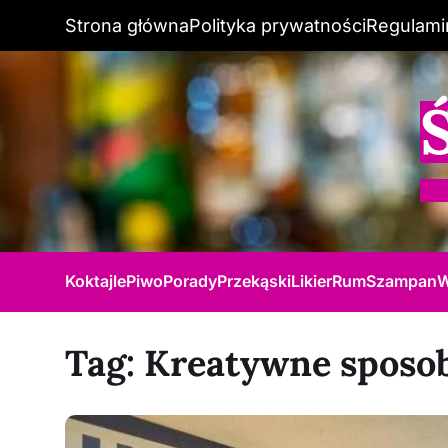
Strona główna
Polityka prywatności
Regulami
Koktajle
Piwo
Porady
Przekąski
Likier
Rum
Szampan
W
Tag:
Kreatywne sposob