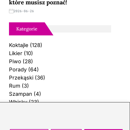
które musisz poznać!
2026-06-26
Kategorie
Koktajle
(128)
Likier
(10)
Piwo
(28)
Porady
(64)
Przekąski
(36)
Rum
(3)
Szampan
(4)
Whisky
(23)
Wino
(12)
Wódka
(113)
Zioła
(38)