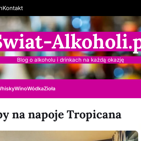
n
Kontakt
Świat-Alkoholi.p
Blog o alkoholu i drinkach na każdą okazję
hisky
Wino
Wódka
Zioła
y na napoje Tropicana