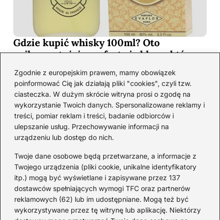
Gdzie kupić whisky 100ml? Oto
najkorzystniejsze oferty i sklepy, które
musisz poznać!
Zgodnie z europejskim prawem, mamy obowiązek
2026-06-26
poinformować Cię jak działają pliki "cookies", czyli tzw.
ciasteczka. W dużym skrócie witryna prosi o zgodę na
wykorzystanie Twoich danych. Spersonalizowane reklamy i
Kategorie
treści, pomiar reklam i treści, badanie odbiorców i
ulepszanie usług. Przechowywanie informacji na
urządzeniu lub dostęp do nich.
Koktajle
(128)
Likier
(10)
Twoje dane osobowe będą przetwarzane, a informacje z
Piwo
(28)
Twojego urządzenia (pliki cookie, unikalne identyfikatory
itp.) mogą być wyświetlane i zapisywane przez 137
Porady
(66)
dostawców spełniających wymogi TFC oraz partnerów
Przekąski
(36)
reklamowych (62) lub im udostępniane. Mogą też być
Rum
(3)
wykorzystywane przez tę witrynę lub aplikację. Niektórzy