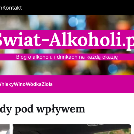
n
Kontakt
Świat-Alkoholi.p
Blog o alkoholu i drinkach na każdą okazję
hisky
Wino
Wódka
Zioła
zdy pod wpływem