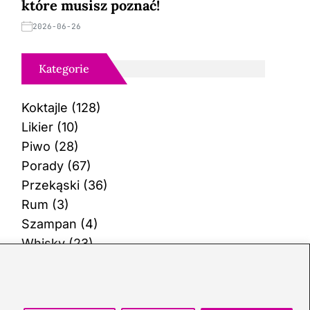
które musisz poznać!
2026-06-26
Kategorie
Koktajle
(128)
Likier
(10)
Piwo
(28)
Porady
(67)
Przekąski
(36)
Rum
(3)
Szampan
(4)
Whisky
(23)
Wino
(12)
Wódka
(113)
Zioła
(40)