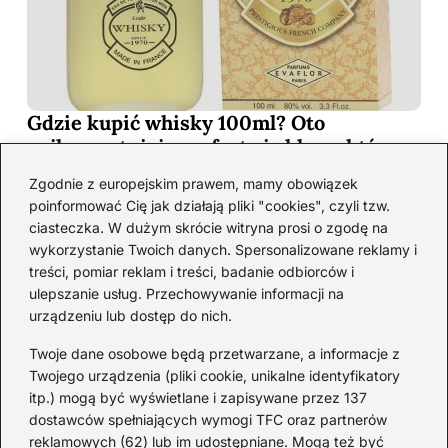
Gdzie kupić whisky 100ml? Oto
najkorzystniejsze oferty i sklepy, które
musisz poznać!
Zgodnie z europejskim prawem, mamy obowiązek
2026-06-26
poinformować Cię jak działają pliki "cookies", czyli tzw.
ciasteczka. W dużym skrócie witryna prosi o zgodę na
wykorzystanie Twoich danych. Spersonalizowane reklamy i
Kategorie
treści, pomiar reklam i treści, badanie odbiorców i
ulepszanie usług. Przechowywanie informacji na
urządzeniu lub dostęp do nich.
Koktajle
(128)
Likier
(10)
Twoje dane osobowe będą przetwarzane, a informacje z
Piwo
(28)
Twojego urządzenia (pliki cookie, unikalne identyfikatory
itp.) mogą być wyświetlane i zapisywane przez 137
Porady
(67)
dostawców spełniających wymogi TFC oraz partnerów
Przekąski
(36)
reklamowych (62) lub im udostępniane. Mogą też być