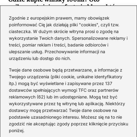
najkorzystniejsze oferty i sklepy, które
musisz poznać!
Zgodnie z europejskim prawem, mamy obowiązek
2026-06-26
poinformować Cię jak działają pliki "cookies", czyli tzw.
ciasteczka. W dużym skrócie witryna prosi o zgodę na
wykorzystanie Twoich danych. Spersonalizowane reklamy i
Kategorie
treści, pomiar reklam i treści, badanie odbiorców i
ulepszanie usług. Przechowywanie informacji na
urządzeniu lub dostęp do nich.
Koktajle
(128)
Likier
(10)
Twoje dane osobowe będą przetwarzane, a informacje z
Piwo
(28)
Twojego urządzenia (pliki cookie, unikalne identyfikatory
itp.) mogą być wyświetlane i zapisywane przez 137
Porady
(67)
dostawców spełniających wymogi TFC oraz partnerów
Przekąski
(36)
reklamowych (62) lub im udostępniane. Mogą też być
Rum
(3)
wykorzystywane przez tę witrynę lub aplikację. Niektórzy
Szampan
(4)
dostawcy mogę przetwarzać Twoje dane osobowe na
podstawie uzasadnionego interesu. Możesz się na to nie
Whisky
(23)
zgodzić nie akceptując zgody poprzez kliknięcie przycisku
Wino
(12)
poniżej.
Wódka
(113)