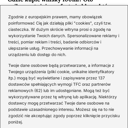
najkorzystniejsze oferty i sklepy, które
musisz poznać!
Zgodnie z europejskim prawem, mamy obowiązek
2026-06-26
poinformować Cię jak działają pliki "cookies", czyli tzw.
ciasteczka. W dużym skrócie witryna prosi o zgodę na
wykorzystanie Twoich danych. Spersonalizowane reklamy i
Kategorie
treści, pomiar reklam i treści, badanie odbiorców i
ulepszanie usług. Przechowywanie informacji na
urządzeniu lub dostęp do nich.
Koktajle
(128)
Likier
(10)
Twoje dane osobowe będą przetwarzane, a informacje z
Piwo
(28)
Twojego urządzenia (pliki cookie, unikalne identyfikatory
itp.) mogą być wyświetlane i zapisywane przez 137
Porady
(66)
dostawców spełniających wymogi TFC oraz partnerów
Przekąski
(36)
reklamowych (62) lub im udostępniane. Mogą też być
Rum
(3)
wykorzystywane przez tę witrynę lub aplikację. Niektórzy
Szampan
(4)
dostawcy mogę przetwarzać Twoje dane osobowe na
podstawie uzasadnionego interesu. Możesz się na to nie
Whisky
(23)
zgodzić nie akceptując zgody poprzez kliknięcie przycisku
Wino
(12)
poniżej.
Wódka
(113)