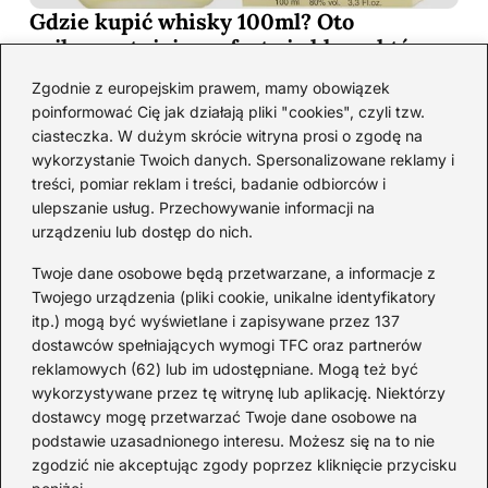
Gdzie kupić whisky 100ml? Oto
najkorzystniejsze oferty i sklepy, które
musisz poznać!
Zgodnie z europejskim prawem, mamy obowiązek
2026-06-26
poinformować Cię jak działają pliki "cookies", czyli tzw.
ciasteczka. W dużym skrócie witryna prosi o zgodę na
wykorzystanie Twoich danych. Spersonalizowane reklamy i
Kategorie
treści, pomiar reklam i treści, badanie odbiorców i
ulepszanie usług. Przechowywanie informacji na
urządzeniu lub dostęp do nich.
Koktajle
(128)
Likier
(10)
Twoje dane osobowe będą przetwarzane, a informacje z
Piwo
(28)
Twojego urządzenia (pliki cookie, unikalne identyfikatory
itp.) mogą być wyświetlane i zapisywane przez 137
Porady
(64)
dostawców spełniających wymogi TFC oraz partnerów
Przekąski
(36)
reklamowych (62) lub im udostępniane. Mogą też być
Rum
(3)
wykorzystywane przez tę witrynę lub aplikację. Niektórzy
Szampan
(4)
dostawcy mogę przetwarzać Twoje dane osobowe na
podstawie uzasadnionego interesu. Możesz się na to nie
Whisky
(23)
zgodzić nie akceptując zgody poprzez kliknięcie przycisku
Wino
(12)