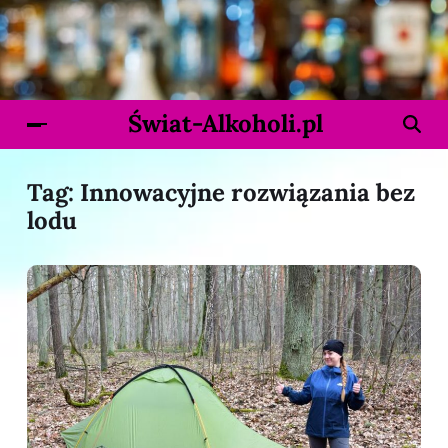
Świat-Alkoholi.pl
Tag:
Innowacyjne rozwiązania bez
lodu