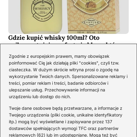
Gdzie kupić whisky 100ml? Oto
najkorzystniejsze oferty i sklepy, które
musisz poznać!
Zgodnie z europejskim prawem, mamy obowiązek
2026-06-26
poinformować Cię jak działają pliki "cookies", czyli tzw.
ciasteczka. W dużym skrócie witryna prosi o zgodę na
wykorzystanie Twoich danych. Spersonalizowane reklamy i
Kategorie
treści, pomiar reklam i treści, badanie odbiorców i
ulepszanie usług. Przechowywanie informacji na
urządzeniu lub dostęp do nich.
Koktajle
(128)
Likier
(10)
Twoje dane osobowe będą przetwarzane, a informacje z
Piwo
(28)
Twojego urządzenia (pliki cookie, unikalne identyfikatory
itp.) mogą być wyświetlane i zapisywane przez 137
Porady
(68)
dostawców spełniających wymogi TFC oraz partnerów
Przekąski
(37)
reklamowych (62) lub im udostępniane. Mogą też być