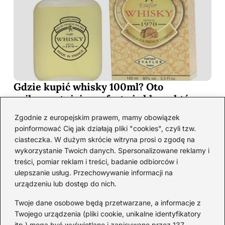
Gdzie kupić whisky 100ml? Oto
najkorzystniejsze oferty i sklepy, które
musisz poznać!
Zgodnie z europejskim prawem, mamy obowiązek
2026-06-26
poinformować Cię jak działają pliki "cookies", czyli tzw.
ciasteczka. W dużym skrócie witryna prosi o zgodę na
wykorzystanie Twoich danych. Spersonalizowane reklamy i
Kategorie
treści, pomiar reklam i treści, badanie odbiorców i
ulepszanie usług. Przechowywanie informacji na
urządzeniu lub dostęp do nich.
Koktajle
(128)
Likier
(10)
Twoje dane osobowe będą przetwarzane, a informacje z
Piwo
(28)
Twojego urządzenia (pliki cookie, unikalne identyfikatory
itp.) mogą być wyświetlane i zapisywane przez 137